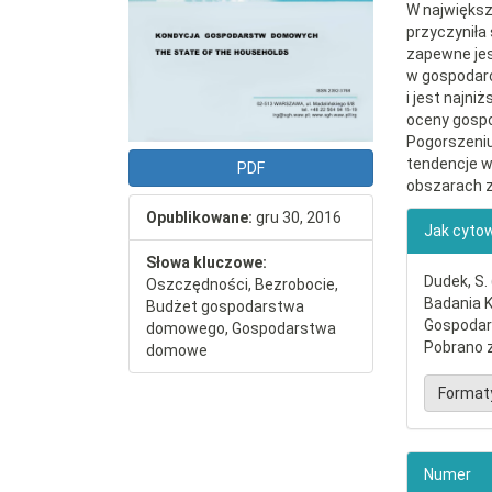
W najwięks
przyczyniła
zapewne jes
w gospodarc
i jest najn
oceny gospo
Pogorszeniu
tendencje w
PDF
obszarach z
##plu
Opublikowane:
gru 30, 2016
Jak cyto
Słowa kluczowe:
Dudek, S.
Oszczędności, Bezrobocie,
Badania 
Budżet gospodarstwa
Gospodar
domowego, Gospodarstwa
Pobrano z
domowe
Format
Numer