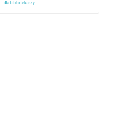
dla bibliotekarzy
etails##