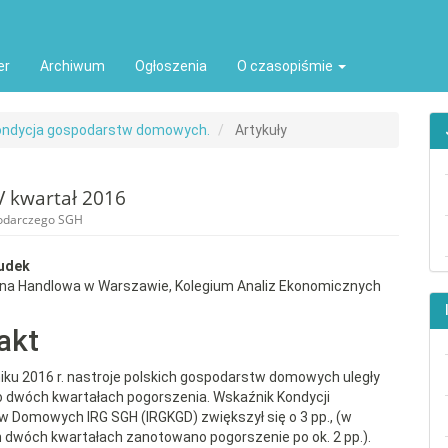
ion##
t##
er
Archiwum
Ogłoszenia
O czasopiśmie
Kondycja gospodarstw domowych.
Artykuły
 kwartał 2016
podarczego SGH
rap3.article.sidebar##
gins.themes.bootstrap3.article.
udek
wna Handlowa w Warszawie, Kolegium Analiz Ekonomicznych
akt
iku 2016 r. nastroje polskich gospodarstw domowych uległy
o dwóch kwartałach pogorszenia. Wskaźnik Kondycji
 Domowych IRG SGH (IRGKGD) zwiększył się o 3 pp., (w
 dwóch kwartałach zanotowano pogorszenie po ok. 2 pp.).