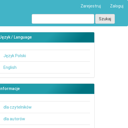
Zarejestruj
Zaloguj
Szukaj
Język / Language
Język Polski
English
main##
Informacje
dla czytelników
dla autorów