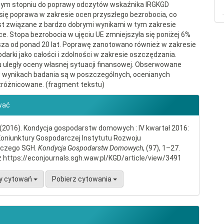
zym stopniu do poprawy odczytów wskaźnika IRGKGD
 się poprawa w zakresie ocen przyszłego bezrobocia, co
t związane z bardzo dobrymi wynikami w tym zakresie
e. Stopa bezrobocia w ujęciu UE zmniejszyła się poniżej 6%
iższa od ponad 20 lat. Poprawę zanotowano również w zakresie
darki jako całości i zdolności w zakresie oszczędzania.
 uległy oceny własnej sytuacji finansowej. Obserwowane
 wynikach badania są w poszczególnych, ocenianych
różnicowane. (fragment tekstu)
gins.themes.bootstrap3.article.d
wać
 (2016). Kondycja gospodarstw domowych : IV kwartał 2016:
Koniunktury Gospodarczej Instytutu Rozwoju
czego SGH.
Kondycja Gospodarstw Domowych
, (97), 1–27.
 https://econjournals.sgh.waw.pl/KGD/article/view/3491
y cytowań
Pobierz cytowania