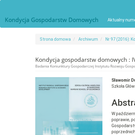
##plugins.themes.bootstrap3.accessible_menu.main_navigat
##plugins.themes.bootstrap3.accessible_menu.main_conten
##plugins.themes.bootstrap3.accessible_menu.sidebar##
Kondycja Gospodarstw Domowych
Aktualny num
Strona domowa
Archiwum
Nr 97 (2016): 
Kondycja gospodarstw domowych : IV
Badania Koniunktury Gospodarczej Instytutu Rozwoju Gos
##plugins.themes.bootst
##plu
Sławomir D
Szkoła Głó
Abstr
W październ
poprawie, p
Gospodarstw
poprzednich