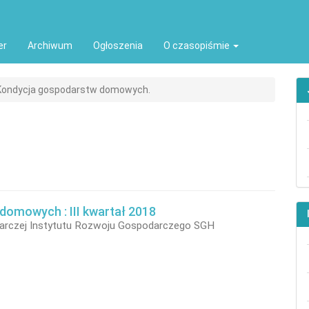
ion##
t##
er
Archiwum
Ogłoszenia
O czasopiśmie
 Kondycja gospodarstw domowych.
omowych : III kwartał 2018
arczej Instytutu Rozwoju Gospodarczego SGH