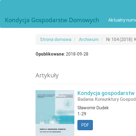
##plugins.themes.bootstrap3.accessible_menu.main_navigat
##plugins.themes.bootstrap3.accessible_menu.main_conten
##plugins.themes.bootstrap3.accessible_menu.sidebar##
Kondycja Gospodarstw Domowych
Aktualny num
Strona domowa
Archiwum
Nr 104 (2018):
Opublikowane:
2018-09-28
Artykuły
Kondycja gospodarstw d
Badania Koniunktury Gospod
Sławomir Dudek
1-29
PDF