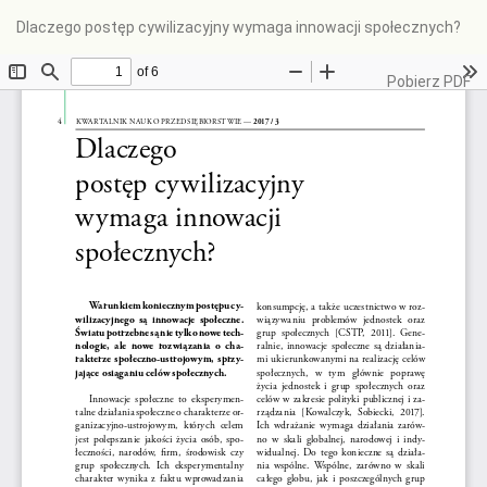
Wróć
Dlaczego postęp cywilizacyjny wymaga innowacji społecznych?
do
szczegółów
artykułu
Pobierz
Pobierz PDF