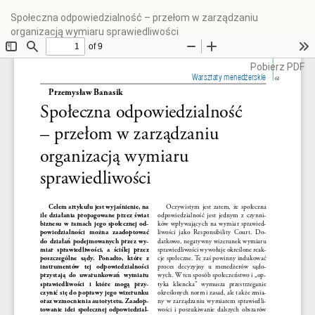
Wróć
Społeczna odpowiedzialność – przełom w zarządzaniu
do
organizacją wymiaru sprawiedliwości
szczegółów
artykułu
Pobierz
Pobierz PDF