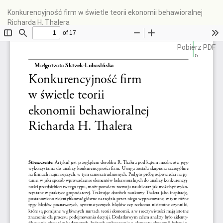
Wróć
Konkurencyjność firm w świetle teorii ekonomii behawioralnej
do
Richarda H. Thalera
szczegółów
artykułu
Pobierz
Pobierz PDF