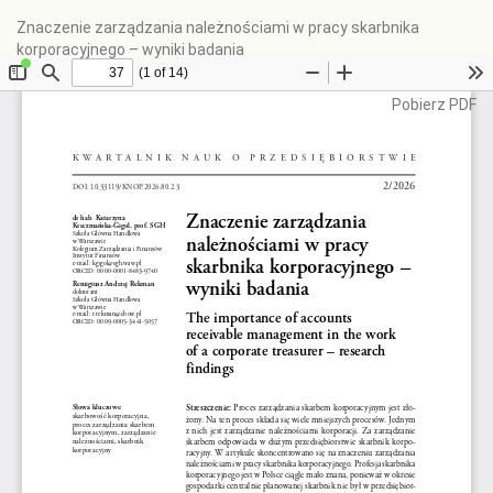
Wróć
Znaczenie zarządzania należnościami w pracy skarbnika
do
korporacyjnego – wyniki badania
szczegółów
artykułu
Pobierz
Pobierz PDF