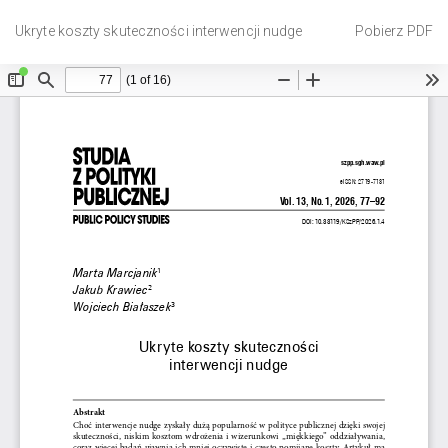
Wróć
Pobierz
do
Ukryte koszty skuteczności interwencji nudge
Pobierz PDF
szczegółów
artykułu