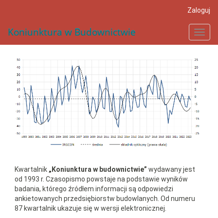
##plugins.themes.bootstrap3.accessible_menu.main_navigat
Zaloguj
##plugins.themes.bootstrap3.accessible_menu.main_conten
##plugins.themes.bootstrap3.accessible_menu.sidebar##
Koniunktura w Budownictwie
Toggl
navig
Kwartalnik
„Koniunktura w budownictwie”
wydawany jest
od 1993 r. Czasopismo powstaje na podstawie wyników
badania, którego źródłem informacji są odpowiedzi
ankietowanych przedsiębiorstw budowlanych. Od numeru
87 kwartalnik ukazuje się w wersji elektronicznej.