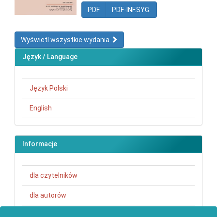
PDF
PDF-INF.SYG.
Wyświetl wszystkie wydania
Język / Language
Język Polski
English
Informacje
dla czytelników
dla autorów
dla bibliotekarzy