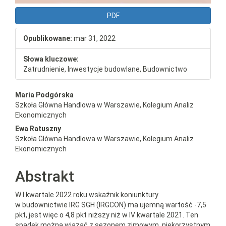
PDF
Opublikowane:
mar 31, 2022
Słowa kluczowe:
Zatrudnienie, Inwestycje budowlane, Budownictwo
##plugins.themes.bootstrap3.a
Maria Podgórska
Szkoła Główna Handlowa w Warszawie, Kolegium Analiz
Ekonomicznych
Ewa Ratuszny
Szkoła Główna Handlowa w Warszawie, Kolegium Analiz
Ekonomicznych
Abstrakt
W I kwartale 2022 roku wskaźnik koniunktury
w budownictwie IRG SGH (IRGCON) ma ujemną wartość -7,5
pkt, jest więc o 4,8 pkt niższy niż w IV kwartale 2021. Ten
spadek można wiązać z sezonem zimowym, niekorzystnym