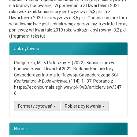
dla branży budowlanej. W porównaniu z I kwartałem 2021
roku wskaźnik koniunktury jest wyższy o 5,3 pkt, a z
I kwartałem 2020 roku wyższy o 3,5 pkt. Obecna koniunktura
w budownictwie jest jednak wciąż gorsza niż trzy lata temu,
ponieważ w I kwartale 2019 roku wskaźnik był równy -3,2 pkt.
(fragment tekstu)
##plugins.themes.bootstrap3.ar
Jak cytować
Podgórska, M., & Ratuszny, E. (2022). Koniunktura w
budownictwie : I kwartał 2022: Badania Koniunktury
Gospodarczej Instytutu Rozwoju Gospodarczego SGH.
Koniunktura W Budownictwie
, (114), 1–37. Pobrano z
https://econjournals.sgh.waw.pl/KwB/article/view/347
6
Formaty cytowań
Pobierz cytowania
Numer