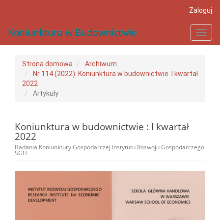
##plugins.themes.bootstrap3.accessible_menu.main_navigat
Zaloguj
##plugins.themes.bootstrap3.accessible_menu.main_conten
##plugins.themes.bootstrap3.accessible_menu.sidebar##
Koniunktura w Budownictwie
Toggl
navig
Strona domowa
Archiwum
Nr 114 (2022): Koniunktura w budownictwie. I kwartał
2022
Artykuły
Koniunktura w budownictwie : I kwartał
2022
Badania Koniunktury Gospodarczej Instytutu Rozwoju Gospodarczego
SGH
##plugins.themes.bootstrap3.a