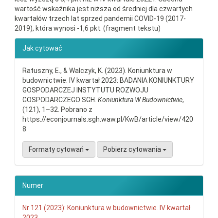
wartość wskaźnika jest niższa od średniej dla czwartych
kwartałów trzech lat sprzed pandemii COVID-19 (2017-
2019), która wynosi -1,6 pkt. (fragment tekstu)
##plugins.themes.bootstrap3.ar
Jak cytować
Ratuszny, E., & Walczyk, K. (2023). Koniunktura w
budownictwie. IV kwartał 2023: BADANIA KONIUNKTURY
GOSPODARCZEJ INSTYTUTU ROZWOJU
GOSPODARCZEGO SGH.
Koniunktura W Budownictwie
,
(121), 1–32. Pobrano z
https://econjournals.sgh.waw.pl/KwB/article/view/420
8
Formaty cytowań
Pobierz cytowania
Numer
Nr 121 (2023): Koniunktura w budownictwie. IV kwartał
2023