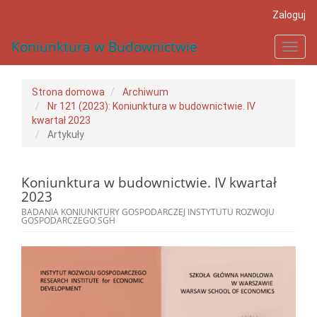
##plugins.themes.bootstrap3.accessible_menu.main_navigat
Zaloguj
##plugins.themes.bootstrap3.accessible_menu.main_conten
##plugins.themes.bootstrap3.accessible_menu.sidebar##
Koniunktura w Budownictwie
Toggl
navig
Strona domowa
Archiwum
Nr 121 (2023): Koniunktura w budownictwie. IV
kwartał 2023
Artykuły
Koniunktura w budownictwie. IV kwartał
2023
BADANIA KONIUNKTURY GOSPODARCZEJ INSTYTUTU ROZWOJU
GOSPODARCZEGO SGH
##plugins.themes.bootstrap3.a