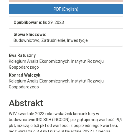
PDF (English)
Opublikowane:
lis 29, 2023
Słowa kluczowe:
Budownictwo, Zatrudnienie, Inwestycje
##plugins.themes.bootstrap3.a
Ewa Ratuszny
Kolegium Analiz Ekonomicznych, Instytut Rozwoju
Gospodarczego
Konrad Walczyk
Kolegium Analiz Ekonomicznych, Instytut Rozwoju
Gospodarczego
Abstrakt
W IV kwartale 2023 roku wskaźnik koniunktury w
budownictwie IRG SGH (IRGCON) przyjął ujemną wartość -9,9
pkt, niższą o 5,3 pkt od wartości z poprzedniego kwartału,
lecz wyższą o 3,4 pkt niż w IV kwartale 2022 r. Obecna