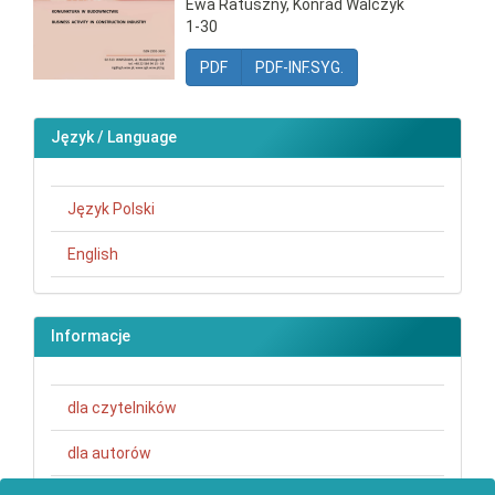
Ewa Ratuszny, Konrad Walczyk
1-30
PDF
PDF-INF.SYG.
Język / Language
Język Polski
English
Informacje
dla czytelników
dla autorów