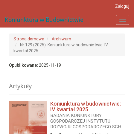
##plugins.themes.bootstrap3.accessible_menu.main_navigat
Zaloguj
##plugins.themes.bootstrap3.accessible_menu.main_conten
##plugins.themes.bootstrap3.accessible_menu.sidebar##
Koniunktura w Budownictwie
Toggl
navig
Strona domowa
Archiwum
Nr 129 (2025): Koniunktura w budownictwie: IV
kwartał 2025
Opublikowane:
2025-11-19
Artykuły
Koniunktura w budownictwie:
IV kwartał 2025
BADANIA KONIUNKTURY
GOSPODARCZEJ INSTYTUTU
ROZWOJU GOSPODARCZEGO SGH