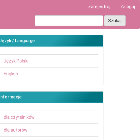
Zarejestruj
Zaloguj
Szukaj
Język / Language
Język Polski
English
Informacje
dla czytelników
dla autorów