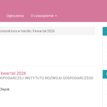
ion##
t##
Ogłoszenia
O czasopiśmie
Koniunktura w handlu: II kwartał 2026
I kwartał 2026
OSPODARCZEJ INSTYTUTU ROZWOJU GOSPODARCZEGO
Olejnik