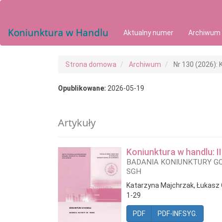
##plugins.themes.bootstrap3.accessible_menu.main_navigat
##plugins.themes.bootstrap3.accessible_menu.main_conten
##plugins.themes.bootstrap3.accessible_menu.sidebar##
Koniunktura w Handlu
Aktualny numer
Archiwum
Strona domowa
Archiwum
Nr 130 (2026): 
Opublikowane:
2026-05-19
Artykuły
Koniunktura w handlu: I
BADANIA KONIUNKTURY G
SGH
Katarzyna Majchrzak, Łukasz 
1-29
PDF
PDF-INF.SYG.