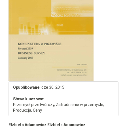
Opublikowane:
cze 30, 2015
Słowa kluczowe:
Przemysł przetwórczy, Zatrudnienie w przemyśle,
Produkcja, Ceny
##plugins.themes.bootstrap3.a
Elżbieta Adamowicz Elżbieta Adamowicz