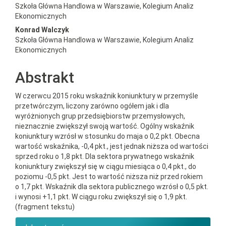
Szkoła Główna Handlowa w Warszawie, Kolegium Analiz
Ekonomicznych
Konrad Walczyk
Szkoła Główna Handlowa w Warszawie, Kolegium Analiz
Ekonomicznych
Abstrakt
W czerwcu 2015 roku wskaźnik koniunktury w przemyśle
przetwórczym, liczony zarówno ogółem jak i dla
wyróżnionych grup przedsiębiorstw przemysłowych,
nieznacznie zwiększył swoją wartość. Ogólny wskaźnik
koniunktury wzrósł w stosunku do maja o 0,2 pkt. Obecna
wartość wskaźnika, -0,4 pkt., jest jednak niższa od wartości
sprzed roku o 1,8 pkt. Dla sektora prywatnego wskaźnik
koniunktury zwiększył się w ciągu miesiąca o 0,4 pkt., do
poziomu -0,5 pkt. Jest to wartość niższa niż przed rokiem
o 1,7 pkt. Wskaźnik dla sektora publicznego wzrósł o 0,5 pkt.
i wynosi +1,1 pkt. W ciągu roku zwiększył się o 1,9 pkt.
(fragment tekstu)
##plugins.themes.bootstrap3.ar