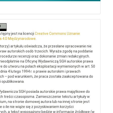
tępny jest na licencji
Creative Commons Uznanie
a 4.0 Międzynarodowe
.
torzy) artykułu oświadcza, że przesłane opracowanie nie
raw autorskich osób trzecich. Wyraża zgodę na poddanie
procedurze recenzji oraz dokonanie zmian redakcyjnych.
nieodpłatnie na Oficynę Wydawniczą SGH autorskie prawa
 do utworu na polach eksploatacji wymienionych w art. 50
dnia 4 lutego 1994 r. o prawie autorskim i prawach
ch – pod warunkiem, że praca została zaakceptowana do
 i opublikowana.
Wydawnicza SGH posiada autorskie prawa majątkowe do
ch treści czasopisma. Zamieszczenie tekstu artykuły w
ium, na stronie domowej autora lub na innej stronie jest
 o ile nie wiąże się z pozyskiwaniem korzyści
ych, a tekst wyposażony będzie w informacje źródłowe (w