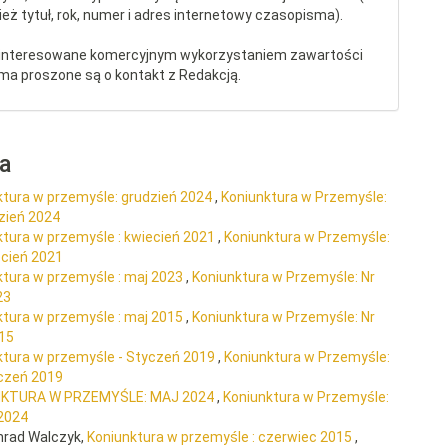
eż tytuł, rok, numer i adres internetowy czasopisma).
interesowane komercyjnym wykorzystaniem zawartości
ma proszone są o kontakt z Redakcją.
ra
ktura w przemyśle: grudzień 2024
,
Koniunktura w Przemyśle:
dzień 2024
ktura w przemyśle : kwiecień 2021
,
Koniunktura w Przemyśle:
ecień 2021
ktura w przemyśle : maj 2023
,
Koniunktura w Przemyśle: Nr
23
ktura w przemyśle : maj 2015
,
Koniunktura w Przemyśle: Nr
015
ktura w przemyśle - Styczeń 2019
,
Koniunktura w Przemyśle:
yczeń 2019
NKTURA W PRZEMYŚLE: MAJ 2024
,
Koniunktura w Przemyśle:
 2024
nrad Walczyk,
Koniunktura w przemyśle : czerwiec 2015
,