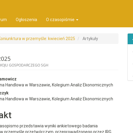
ion##
t##
wum
Ogłoszenia
O czasopiśmie
 Koniunktura w przemyśle: kwiecień 2025
Artykuły
2025
ZWOJU GOSPODARCZEGO SGH
rap3.article.sidebar##
gins.themes.bootstrap3.article.
damowicz
wna Handlowa w Warszawie, Kolegium Analiz Ekonomicznych
czyk
wna Handlowa w Warszawie, Kolegium Analiz Ekonomicznych
akt
zasopismo przedstawia wyniki ankietowego badania
y w przemyśle przetwórczym, przeprowadzonego przez IRG