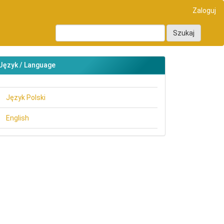
Zaloguj
Szukaj
Język / Language
Język Polski
English
main##