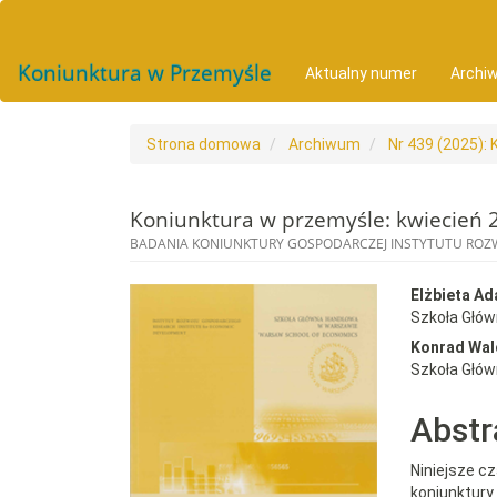
##plugins.themes.bootstrap3.accessible_menu.main_navigat
##plugins.themes.bootstrap3.accessible_menu.main_conten
##plugins.themes.bootstrap3.accessible_menu.sidebar##
Koniunktura w Przemyśle
Aktualny numer
Archi
Strona domowa
Archiwum
Nr 439 (2025):
Koniunktura w przemyśle: kwiecień 
BADANIA KONIUNKTURY GOSPODARCZEJ INSTYTUTU RO
##plugins.themes.bootst
##plu
Elżbieta A
Szkoła Głó
Konrad Wal
Szkoła Głó
Abstr
Niniejsze c
koniunktur