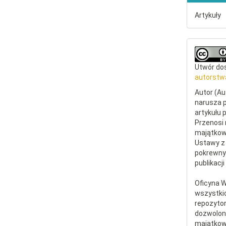
Artykuły
Utwór dos
autorstw
Autor (Au
narusza p
artykułu 
Przenosi 
majątkowe
Ustawy z 
pokrewny
publikacji
Oficyna 
wszystki
repozytor
dozwolone
majątkow