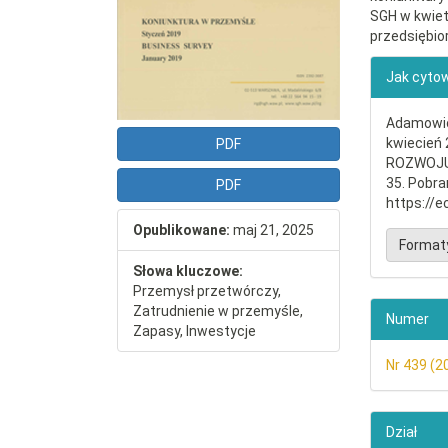
SGH w kwiet
przedsiębio
##plu
Jak cyto
Adamowicz
kwiecie
PDF
ROZWOJU
35. Pobra
PDF
https://e
Opublikowane:
maj 21, 2025
Format
Słowa kluczowe:
Przemysł przetwórczy,
Zatrudnienie w przemyśle,
Numer
Zapasy, Inwestycje
Nr 439 (2
Dział