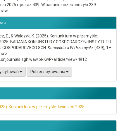
niu 2025 r. po raz 439. W badaniu uczestniczyło 239
rstw.
gins.themes.bootstrap3.article.d
wać
, E., & Walczyk, K. (2025). Koniunktura w przemyśle:
ń 2025: BADANIA KONIUNKTURY GOSPODARCZEJ INSTYTUTU
 GOSPODARCZEGO SGH.
Koniunktura W Przemyśle
, (439), 1–
no z
conjournals.sgh.waw.pl/KwP/article/view/4912
y cytowań
Pobierz cytowania
025): Koniunktura w przemyśle: kwiecień 2025