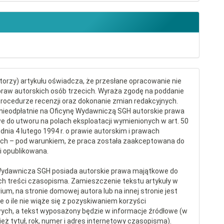
torzy) artykułu oświadcza, że przesłane opracowanie nie
raw autorskich osób trzecich. Wyraża zgodę na poddanie
procedurze recenzji oraz dokonanie zmian redakcyjnych.
nieodpłatnie na Oficynę Wydawniczą SGH autorskie prawa
 do utworu na polach eksploatacji wymienionych w art. 50
dnia 4 lutego 1994 r. o prawie autorskim i prawach
ch – pod warunkiem, że praca została zaakceptowana do
 i opublikowana.
Wydawnicza SGH posiada autorskie prawa majątkowe do
ch treści czasopisma. Zamieszczenie tekstu artykuły w
ium, na stronie domowej autora lub na innej stronie jest
 o ile nie wiąże się z pozyskiwaniem korzyści
ych, a tekst wyposażony będzie w informacje źródłowe (w
eż tytuł, rok, numer i adres internetowy czasopisma).