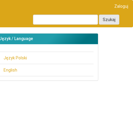
Zaloguj
Szukaj
Język / Language
Język Polski
English
main##