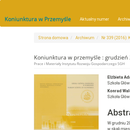
##plugins.themes.bootstrap3.accessible_menu.main_navigat
##plugins.themes.bootstrap3.accessible_menu.main_conten
##plugins.themes.bootstrap3.accessible_menu.sidebar##
Koniunktura w Przemyśle
Aktualny numer
Archi
Strona domowa
Archiwum
Nr 339 (2016):
Koniunktura w przemyśle : grudzień
Prace i Materiały Instytutu Rozwoju Gospodarczego SGH
##plugins.themes.bootst
##plu
Elżbieta A
Szkoła Głó
Konrad Wal
Szkoła Głó
Abstr
W grudniu 2
w skali mies