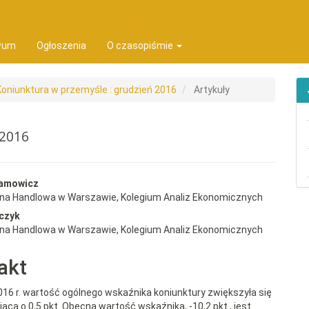
ion##
t##
wum
Ogłoszenia
O czasopiśmie
 Koniunktura w przemyśle : grudzień 2016
Artykuły
 2016
rap3.article.sidebar##
gins.themes.bootstrap3.article.
damowicz
wna Handlowa w Warszawie, Kolegium Analiz Ekonomicznych
czyk
wna Handlowa w Warszawie, Kolegium Analiz Ekonomicznych
akt
016 r. wartość ogólnego wskaźnika koniunktury zwiększyła się
iąca o 0,5 pkt. Obecna wartość wskaźnika, -10,2 pkt., jest