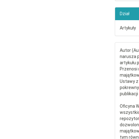
Dział
Artykuły
Autor (Au
narusza p
artykułu 
Przenosi 
majątkowe
Ustawy z 
pokrewny
publikacji
Oficyna 
wszystki
repozytor
dozwolone
majątkow
tym równi