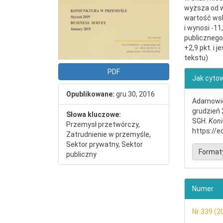
wyższa od w
wartość wsk
i wynosi -11
publicznego
+2,9 pkt. i 
tekstu)
##plu
PDF
Jak cyto
Opublikowane:
gru 30, 2016
Adamowicz
grudzień 
Słowa kluczowe:
SGH.
Koni
Przemysł przetwórczy,
https://e
Zatrudnienie w przemyśle,
Sektor prywatny, Sektor
Format
publiczny
Numer
Nr 339 (2