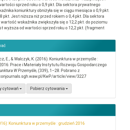
artości sprzed roku o 0,9 pkt. Dla sektora prywatnego
aźnika koniunktury obniżyła się w ciągu miesiąca o 0,9 pkt.
,8 pkt. Jest niższa niż przed rokiem o 0,4 pkt. Dla sektora
 wartość wskaźnika zwiększyła się o 12,2 pkt. do poziomu
jest wyższa od wartości sprzed roku o 12,2 pkt. (fragment
gins.themes.bootstrap3.article.d
wać
, E., & Walczyk, K. (2016). Koniunktura w przemyśle :
2016: Prace i Materiały Instytutu Rozwoju Gospodarczego
unktura W Przemyśle
, (339), 1–28. Pobrano z
conjournals.sgh.waw.pl/KwP/article/view/3227
y cytowań
Pobierz cytowania
016): Koniunktura w przemyśle : grudzień 2016