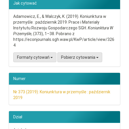
##plugins.themes.bootstrap3.ar
Jak cytować
Adamowicz, E., & Walczyk, K. (2019). Koniunktura w
przemyśle : październik 2019: Prace i Materiały
Instytutu Rozwoju Gospodarczego SGH.
Koniunktura W
Przemyśle
, (373), 1–38. Pobrano z
https://econjournals.sgh.waw.pl/KwP/article/view/326
4
Formaty cytowań
Pobierz cytowania
Numer
Nr 373 (2019): Koniunktura w przemyśle : październik
2019
Dział