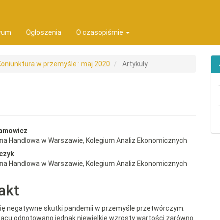
ion##
t##
wum
Ogłoszenia
O czasopiśmie
 Koniunktura w przemyśle : maj 2020
Artykuły
rap3.article.sidebar##
gins.themes.bootstrap3.article.
damowicz
wna Handlowa w Warszawie, Kolegium Analiz Ekonomicznych
czyk
wna Handlowa w Warszawie, Kolegium Analiz Ekonomicznych
akt
ię negatywne skutki pandemii w przemyśle przetwórczym.
ącu odnotowano jednak niewielkie wzrosty wartości zarówno