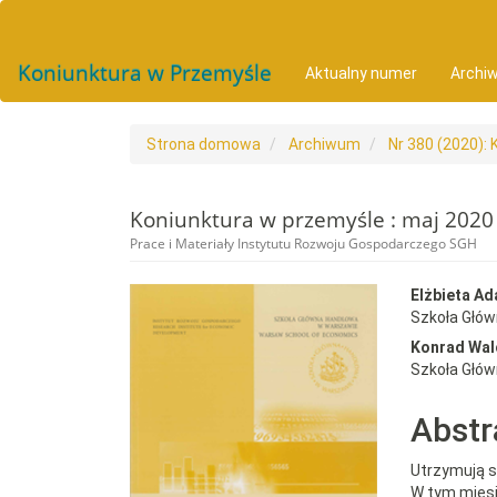
##plugins.themes.bootstrap3.accessible_menu.main_navigat
##plugins.themes.bootstrap3.accessible_menu.main_conten
##plugins.themes.bootstrap3.accessible_menu.sidebar##
Koniunktura w Przemyśle
Aktualny numer
Archi
Strona domowa
Archiwum
Nr 380 (2020):
Koniunktura w przemyśle : maj 2020
Prace i Materiały Instytutu Rozwoju Gospodarczego SGH
##plugins.themes.bootst
##plu
Elżbieta A
Szkoła Głó
Konrad Wal
Szkoła Głó
Abstr
Utrzymują s
W tym miesi