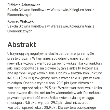
##plugins.themes.bootstrap3.a
Elżbieta Adamowicz
Szkoła Główna Handlowa w Warszawie, Kolegium Analiz
Ekonomicznych
Konrad Walczyk
Szkoła Główna Handlowa w Warszawie, Kolegium Analiz
Ekonomicznych
Abstrakt
Utrzymują się negatywne skutki pandemii w przemyśle
przetwórczym. W tym miesiącu odnotowano jednak
niewielkie wzrosty wartości zarówno wskaźnika koniunktury,
jak i sald odpowiedzi na główne pytania ankiety. Pozostają
one ujemne i wyjątkowo niskie. Ogólny wskaźnik koniunktury
IRG SGH (IRG IND) zwiększył swoją wartość o 8,9 pkt w skali
miesiąca. Obecnie wynosi ona -29,9 pkt i jest niższa od
wartości sprzed roku o 29,5 pkt. Wzrost wartości wskaźnika
zanotowano dla obu sektorów własnościowych. Dla sektora
prywatnego wartość wskaźnika zwiększyła się w ciągu
miesiąca o 9,5 pkt i wynosi -29,2 pkt. Jest niższa od
wartości sprzed roku o 28,9 pkt. Dla sektora publicznego