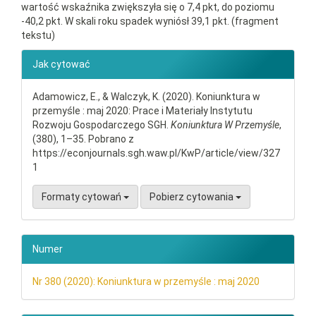
wartość wskaźnika zwiększyła się o 7,4 pkt, do poziomu
-40,2 pkt. W skali roku spadek wyniósł 39,1 pkt. (fragment
tekstu)
##plugins.themes.bootstrap3.ar
Jak cytować
Adamowicz, E., & Walczyk, K. (2020). Koniunktura w
przemyśle : maj 2020: Prace i Materiały Instytutu
Rozwoju Gospodarczego SGH.
Koniunktura W Przemyśle
,
(380), 1–35. Pobrano z
https://econjournals.sgh.waw.pl/KwP/article/view/327
1
Formaty cytowań
Pobierz cytowania
Numer
Nr 380 (2020): Koniunktura w przemyśle : maj 2020