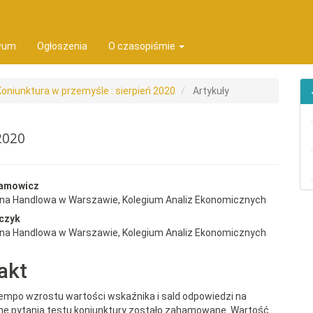
ion##
t##
wum
Ogłoszenia
O czasopiśmie
Koniunktura w przemyśle : sierpień 2020
Artykuły
2020
rap3.article.sidebar##
gins.themes.bootstrap3.article.
damowicz
wna Handlowa w Warszawie, Kolegium Analiz Ekonomicznych
czyk
wna Handlowa w Warszawie, Kolegium Analiz Ekonomicznych
akt
tempo wzrostu wartości wskaźnika i sald odpowiedzi na
e pytania testu koniunktury zostało zahamowane. Wartość