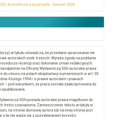
020): Koniunktura w przemyśle : sierpień 2020
torzy) artykułu oświadcza, że przesłane opracowanie nie
raw autorskich osób trzecich. Wyraża zgodę na poddanie
procedurze recenzji oraz dokonanie zmian redakcyjnych.
nieodpłatnie na Oficynę Wydawniczą SGH autorskie prawa
 do utworu na polach eksploatacji wymienionych w art. 50
dnia 4 lutego 1994 r. o prawie autorskim i prawach
ch – pod warunkiem, że praca została zaakceptowana do
 i opublikowana.
Wydawnicza SGH posiada autorskie prawa majątkowe do
ch treści czasopisma. Zamieszczenie tekstu artykuły w
ium, na stronie domowej autora lub na innej stronie jest
 o ile nie wiąże się z pozyskiwaniem korzyści