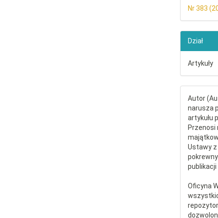
Nr 383 (2
Dział
Artykuły
Autor (Au
narusza p
artykułu 
Przenosi 
majątkowe
Ustawy z 
pokrewny
publikacji
Oficyna 
wszystki
repozytor
dozwolone