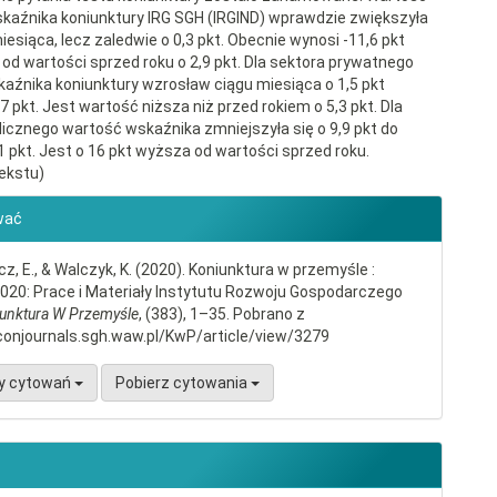
kaźnika koniunktury IRG SGH (IRGIND) wprawdzie zwiększyła
miesiąca, lecz zaledwie o 0,3 pkt. Obecnie wynosi -11,6 pkt
a od wartości sprzed roku o 2,9 pkt. Dla sektora prywatnego
aźnika koniunktury wzrosław ciągu miesiąca o 1,5 pkt
,7 pkt. Jest wartość niższa niż przed rokiem o 5,3 pkt. Dla
licznego wartość wskaźnika zmniejszyła się o 9,9 pkt do
1 pkt. Jest o 16 pkt wyższa od wartości sprzed roku.
ekstu)
gins.themes.bootstrap3.article.d
wać
, E., & Walczyk, K. (2020). Koniunktura w przemyśle :
2020: Prace i Materiały Instytutu Rozwoju Gospodarczego
unktura W Przemyśle
, (383), 1–35. Pobrano z
conjournals.sgh.waw.pl/KwP/article/view/3279
y cytowań
Pobierz cytowania