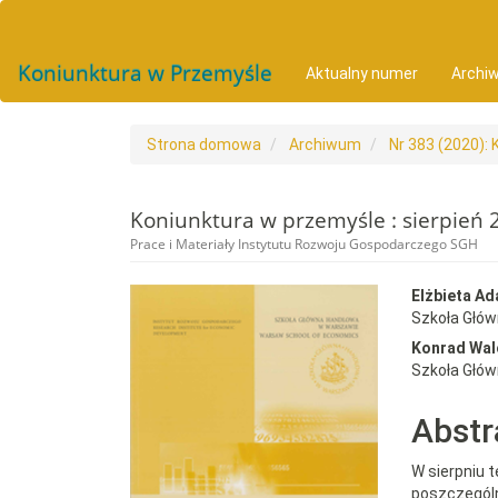
##plugins.themes.bootstrap3.accessible_menu.main_navigat
##plugins.themes.bootstrap3.accessible_menu.main_conten
##plugins.themes.bootstrap3.accessible_menu.sidebar##
Koniunktura w Przemyśle
Aktualny numer
Archi
Strona domowa
Archiwum
Nr 383 (2020): 
Koniunktura w przemyśle : sierpień 
Prace i Materiały Instytutu Rozwoju Gospodarczego SGH
##plugins.themes.bootst
##plu
Elżbieta A
Szkoła Głó
Konrad Wal
Szkoła Głó
Abstr
W sierpniu 
poszczególn