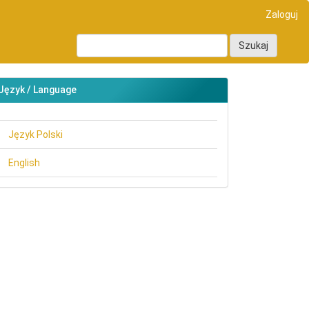
Zaloguj
Szukaj
Język / Language
Język Polski
English
main##