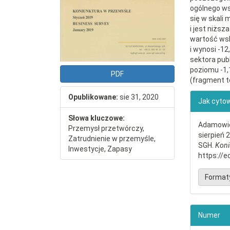
ogólnego ws
się w skali 
i jest niższ
wartość wsk
i wynosi -12
sektora pub
poziomu -1,
PDF
(fragment t
##plu
Opublikowane:
sie 31, 2020
Jak cyto
Słowa kluczowe:
Adamowicz
Przemysł przetwórczy,
sierpień 
Zatrudnienie w przemyśle,
SGH.
Koni
Inwestycje, Zapasy
https://e
Format
Numer