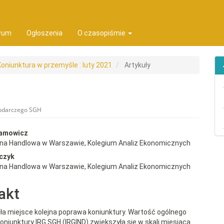
ion##
t##
wum
Ogłoszenia
O czasopiśmie
Koniunktura w przemyśle : luty 2021
Artykuły
podarczego SGH
rap3.article.sidebar##
gins.themes.bootstrap3.article.
damowicz
wna Handlowa w Warszawie, Kolegium Analiz Ekonomicznych
czyk
wna Handlowa w Warszawie, Kolegium Analiz Ekonomicznych
akt
ła miejsce kolejna poprawa koniunktury. Wartość ogólnego
oniunktury IRG SGH (IRGIND) zwiększyła się w skali miesiąca