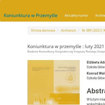
##plugins.themes.bootstrap3.accessible_menu.main_navigat
##plugins.themes.bootstrap3.accessible_menu.main_conten
##plugins.themes.bootstrap3.accessible_menu.sidebar##
Koniunktura w Przemyśle
Aktualny numer
Archi
Strona domowa
Archiwum
Nr 389 (2021): 
Koniunktura w przemyśle : luty 2021
Badania Koniunktury Gospodarczej Instytutu Rozwoju Gos
##plugins.themes.bootst
##plu
Elżbieta A
Szkoła Głó
Konrad Wal
Szkoła Głó
Abstr
W lutym mia
wskaźnika k