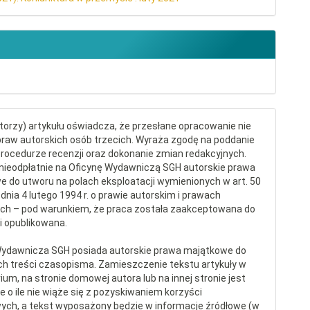
torzy) artykułu oświadcza, że przesłane opracowanie nie
raw autorskich osób trzecich. Wyraża zgodę na poddanie
procedurze recenzji oraz dokonanie zmian redakcyjnych.
nieodpłatnie na Oficynę Wydawniczą SGH autorskie prawa
 do utworu na polach eksploatacji wymienionych w art. 50
dnia 4 lutego 1994 r. o prawie autorskim i prawach
ch – pod warunkiem, że praca została zaakceptowana do
 i opublikowana.
Wydawnicza SGH posiada autorskie prawa majątkowe do
ch treści czasopisma. Zamieszczenie tekstu artykuły w
ium, na stronie domowej autora lub na innej stronie jest
 o ile nie wiąże się z pozyskiwaniem korzyści
ych, a tekst wyposażony będzie w informacje źródłowe (w