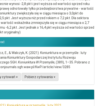
becnie wynosi -2,8 pkt i jest wyższa od wartości sprzed roku
Poprawę odnotowały tylko przedsiębiorstwa prywatne - wartość
oniunktury zwiększyła się w ciągu miesiąca o 3,0pkt do
,5 pkt. Jest wyższa niż przed rokiem o 7,2 pkt. Dla sektora
 wartość wskaźnika zmniejszyła się w ciągu miesiąca o 2,7
omu -6,2 pkt. Jest jednak o 16,4 pkt wyższa od wartości sprzed
kt oryginalny)
gins.themes.bootstrap3.article.d
wać
, E., & Walczyk, K. (2021). Koniunktura w przemyśle : luty
ania Koniunktury Gospodarczej Instytutu Rozwoju
czego SGH.
Koniunktura W Przemyśle
, (389), 1–35. Pobrano z
conjournals.sgh.waw.pl/KwP/article/view/3285
y cytowań
Pobierz cytowania
021): Koniunktura w przemyśle : luty 2021