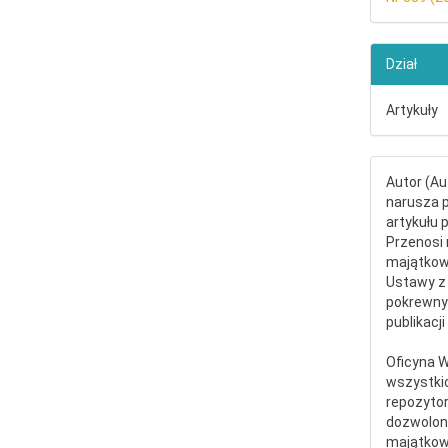
Dział
Artykuły
Autor (Au
narusza p
artykułu 
Przenosi 
majątkowe
Ustawy z 
pokrewny
publikacji
Oficyna 
wszystki
repozytor
dozwolone
majątkow