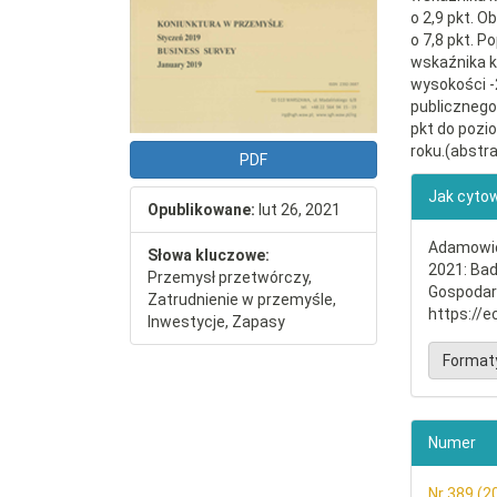
o 2,9 pkt. O
o 7,8 pkt. 
wskaźnika k
wysokości -2
publicznego
pkt do pozi
roku.(abstra
PDF
##plu
Jak cyto
Opublikowane:
lut 26, 2021
Adamowicz
Słowa kluczowe:
2021: Bad
Przemysł przetwórczy,
Gospodar
Zatrudnienie w przemyśle,
https://e
Inwestycje, Zapasy
Format
Numer
Nr 389 (2