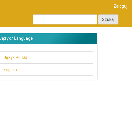
Zaloguj
Szukaj
Język / Language
Język Polski
English
main##