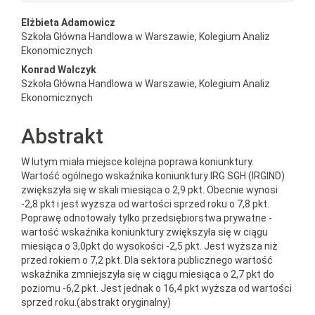
##plugins.themes.bootstrap3.a
Elżbieta Adamowicz
Szkoła Główna Handlowa w Warszawie, Kolegium Analiz
Ekonomicznych
Konrad Walczyk
Szkoła Główna Handlowa w Warszawie, Kolegium Analiz
Ekonomicznych
Abstrakt
W lutym miała miejsce kolejna poprawa koniunktury.
Wartość ogólnego wskaźnika koniunktury IRG SGH (IRGIND)
zwiększyła się w skali miesiąca o 2,9 pkt. Obecnie wynosi
-2,8 pkt i jest wyższa od wartości sprzed roku o 7,8 pkt.
Poprawę odnotowały tylko przedsiębiorstwa prywatne -
wartość wskaźnika koniunktury zwiększyła się w ciągu
miesiąca o 3,0pkt do wysokości -2,5 pkt. Jest wyższa niż
przed rokiem o 7,2 pkt. Dla sektora publicznego wartość
wskaźnika zmniejszyła się w ciągu miesiąca o 2,7 pkt do
poziomu -6,2 pkt. Jest jednak o 16,4 pkt wyższa od wartości
sprzed roku.(abstrakt oryginalny)