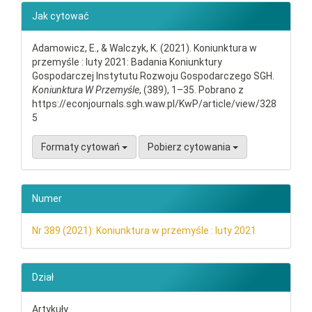
##plugins.themes.bootstrap3.ar
Jak cytować
Adamowicz, E., & Walczyk, K. (2021). Koniunktura w
przemyśle : luty 2021: Badania Koniunktury
Gospodarczej Instytutu Rozwoju Gospodarczego SGH.
Koniunktura W Przemyśle
, (389), 1–35. Pobrano z
https://econjournals.sgh.waw.pl/KwP/article/view/328
5
Formaty cytowań
Pobierz cytowania
Numer
Nr 389 (2021): Koniunktura w przemyśle : luty 2021
Dział
Artykuły