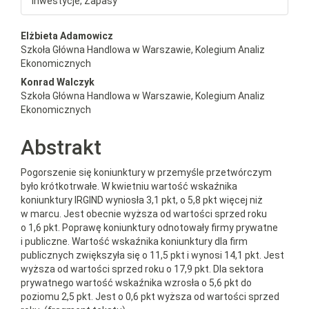
Inwestycje, Zapasy
##plugins.themes.bootstrap3.a
Elżbieta Adamowicz
Szkoła Główna Handlowa w Warszawie, Kolegium Analiz
Ekonomicznych
Konrad Walczyk
Szkoła Główna Handlowa w Warszawie, Kolegium Analiz
Ekonomicznych
Abstrakt
Pogorszenie się koniunktury w przemyśle przetwórczym
było krótkotrwałe. W kwietniu wartość wskaźnika
koniunktury IRGIND wyniosła 3,1 pkt, o 5,8 pkt więcej niż
w marcu. Jest obecnie wyższa od wartości sprzed roku
o 1,6 pkt. Poprawę koniunktury odnotowały firmy prywatne
i publiczne. Wartość wskaźnika koniunktury dla firm
publicznych zwiększyła się o 11,5 pkt i wynosi 14,1 pkt. Jest
wyższa od wartości sprzed roku o 17,9 pkt. Dla sektora
prywatnego wartość wskaźnika wzrosła o 5,6 pkt do
poziomu 2,5 pkt. Jest o 0,6 pkt wyższa od wartości sprzed