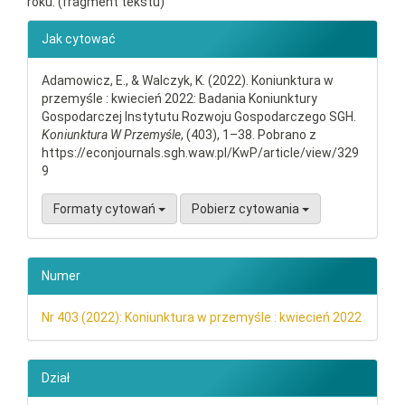
roku. (fragment tekstu)
##plugins.themes.bootstrap3.ar
Jak cytować
Adamowicz, E., & Walczyk, K. (2022). Koniunktura w
przemyśle : kwiecień 2022: Badania Koniunktury
Gospodarczej Instytutu Rozwoju Gospodarczego SGH.
Koniunktura W Przemyśle
, (403), 1–38. Pobrano z
https://econjournals.sgh.waw.pl/KwP/article/view/329
9
Formaty cytowań
Pobierz cytowania
Numer
Nr 403 (2022): Koniunktura w przemyśle : kwiecień 2022
Dział