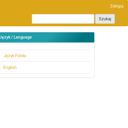
Zaloguj
Szukaj
Język / Language
Język Polski
English
main##