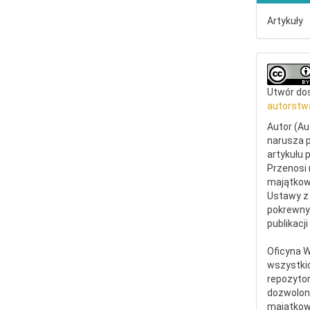
Artykuły
Utwór dos
autorstw
Autor (Au
narusza p
artykułu 
Przenosi 
majątkowe
Ustawy z 
pokrewny
publikacji
Oficyna 
wszystki
repozytor
dozwolone
majątkow