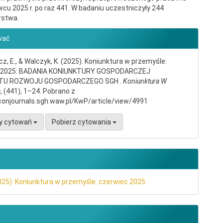
cu 2025 r. po raz 441. W badaniu uczestniczyły 244
rstwa.
gins.themes.bootstrap3.article.d
wać
, E., & Walczyk, K. (2025). Koniunktura w przemyśle:
c 2025: BADANIA KONIUNKTURY GOSPODARCZEJ
TU ROZWOJU GOSPODARCZEGO SGH .
Koniunktura W
e
, (441), 1–24. Pobrano z
conjournals.sgh.waw.pl/KwP/article/view/4991
y cytowań
Pobierz cytowania
025): Koniunktura w przemyśle: czerwiec 2025