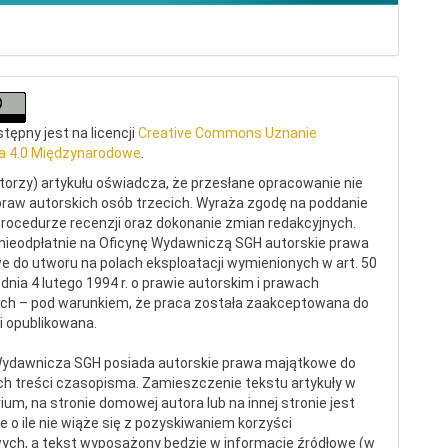
tępny jest na licencji
Creative Commons Uznanie
a 4.0 Międzynarodowe
.
torzy) artykułu oświadcza, że przesłane opracowanie nie
raw autorskich osób trzecich. Wyraża zgodę na poddanie
procedurze recenzji oraz dokonanie zmian redakcyjnych.
nieodpłatnie na Oficynę Wydawniczą SGH autorskie prawa
 do utworu na polach eksploatacji wymienionych w art. 50
dnia 4 lutego 1994 r. o prawie autorskim i prawach
ch – pod warunkiem, że praca została zaakceptowana do
 i opublikowana.
Wydawnicza SGH posiada autorskie prawa majątkowe do
ch treści czasopisma. Zamieszczenie tekstu artykuły w
ium, na stronie domowej autora lub na innej stronie jest
 o ile nie wiąże się z pozyskiwaniem korzyści
ych, a tekst wyposażony będzie w informacje źródłowe (w