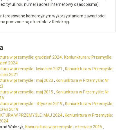
eż tytuł, rok, numer i adres internetowy czasopisma).
interesowane komercyjnym wykorzystaniem zawartości
ma proszone są o kontakt z Redakcją.
ra
ktura w przemyśle: grudzień 2024
,
Koniunktura w Przemyśle:
dzień 2024
ktura w przemyśle : kwiecień 2021
,
Koniunktura w Przemyśle:
ecień 2021
ktura w przemyśle : maj 2023
,
Koniunktura w Przemyśle: Nr
23
ktura w przemyśle : maj 2015
,
Koniunktura w Przemyśle: Nr
015
ktura w przemyśle - Styczeń 2019
,
Koniunktura w Przemyśle:
yczeń 2019
NKTURA W PRZEMYŚLE: MAJ 2024
,
Koniunktura w Przemyśle:
 2024
nrad Walczyk,
Koniunktura w przemyśle : czerwiec 2015
,