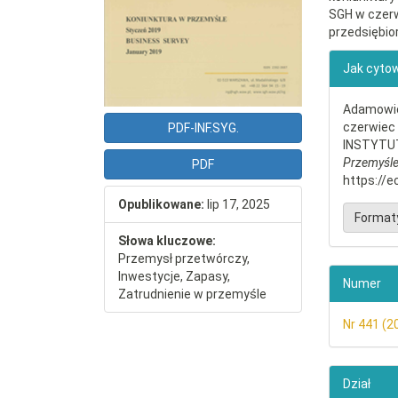
SGH w czerw
przedsiębio
##plu
Jak cyto
Adamowicz
czerwie
PDF-INF.SYG.
INSTYTU
Przemyśl
PDF
https://e
Opublikowane:
lip 17, 2025
Format
Słowa kluczowe:
Przemysł przetwórczy,
Inwestycje, Zapasy,
Numer
Zatrudnienie w przemyśle
Nr 441 (2
Dział