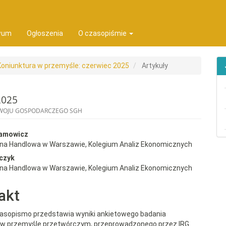
ion##
t##
wum
Ogłoszenia
O czasopiśmie
 Koniunktura w przemyśle: czerwiec 2025
Artykuły
2025
ZWOJU GOSPODARCZEGO SGH
rap3.article.sidebar##
gins.themes.bootstrap3.article.
damowicz
wna Handlowa w Warszawie, Kolegium Analiz Ekonomicznych
czyk
wna Handlowa w Warszawie, Kolegium Analiz Ekonomicznych
akt
zasopismo przedstawia wyniki ankietowego badania
y w przemyśle przetwórczym, przeprowadzonego przez IRG