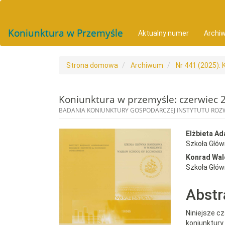
##plugins.themes.bootstrap3.accessible_menu.main_navigat
##plugins.themes.bootstrap3.accessible_menu.main_conten
##plugins.themes.bootstrap3.accessible_menu.sidebar##
Koniunktura w Przemyśle
Aktualny numer
Archi
Strona domowa
Archiwum
Nr 441 (2025):
Koniunktura w przemyśle: czerwiec 
BADANIA KONIUNKTURY GOSPODARCZEJ INSTYTUTU RO
##plugins.themes.bootst
##plu
Elżbieta A
Szkoła Głó
Konrad Wal
Szkoła Głó
Abstr
Niniejsze c
koniunktur