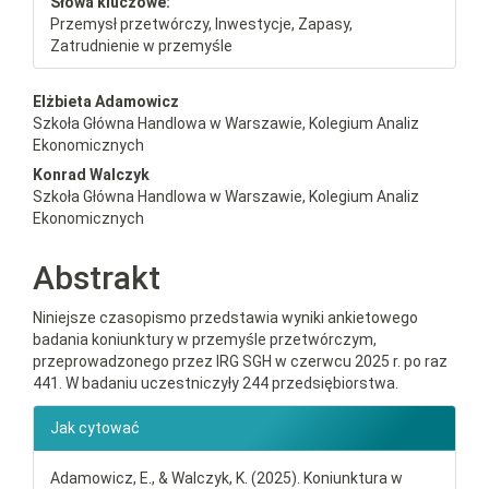
Słowa kluczowe:
Przemysł przetwórczy, Inwestycje, Zapasy,
Zatrudnienie w przemyśle
##plugins.themes.bootstrap3.a
Elżbieta Adamowicz
Szkoła Główna Handlowa w Warszawie, Kolegium Analiz
Ekonomicznych
Konrad Walczyk
Szkoła Główna Handlowa w Warszawie, Kolegium Analiz
Ekonomicznych
Abstrakt
Niniejsze czasopismo przedstawia wyniki ankietowego
badania koniunktury w przemyśle przetwórczym,
przeprowadzonego przez IRG SGH w czerwcu 2025 r. po raz
441. W badaniu uczestniczyły 244 przedsiębiorstwa.
##plugins.themes.bootstrap3.ar
Jak cytować
Adamowicz, E., & Walczyk, K. (2025). Koniunktura w