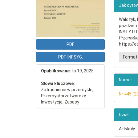
##plu
Jak cyto
Walczyk, 
paździer
INSTYTU
Przemyśl
https://e
PDF
PDF-INF.SYG.
Format
Opublikowane:
lis 19, 2025
Numer
Słowa kluczowe:
Zatrudnienie w przemyśle,
Nr 445 (2
Przemysł przetwórczy,
Inwestycje, Zapasy
Dział
Artykuły