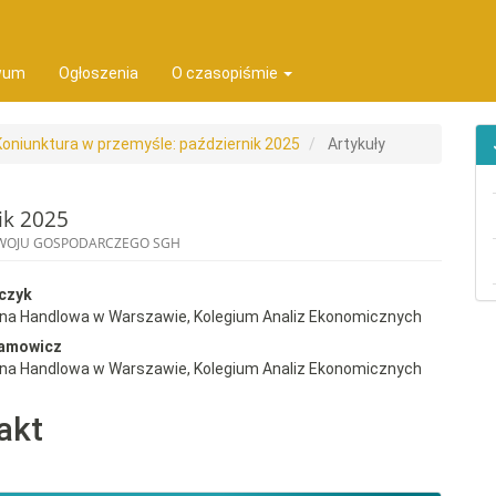
ion##
t##
wum
Ogłoszenia
O czasopiśmie
 Koniunktura w przemyśle: październik 2025
Artykuły
ik 2025
ZWOJU GOSPODARCZEGO SGH
rap3.article.sidebar##
gins.themes.bootstrap3.article.
czyk
wna Handlowa w Warszawie, Kolegium Analiz Ekonomicznych
damowicz
wna Handlowa w Warszawie, Kolegium Analiz Ekonomicznych
akt