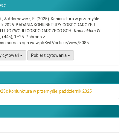
gins.themes.bootstrap3.article.d
wać
K., & Adamowicz, E. (2025). Koniunktura w przemyśle:
nik 2025: BADANIA KONIUNKTURY GOSPODARCZEJ
TU ROZWOJU GOSPODARCZEGO SGH .
Koniunktura W
e
, (445), 1–25. Pobrano z
conjournals.sgh.waw.pl/KwP/article/view/5085
y cytowań
Pobierz cytowania
025): Koniunktura w przemyśle: październik 2025