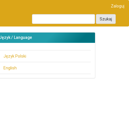
Zaloguj
Szukaj
Język / Language
Język Polski
English
main##