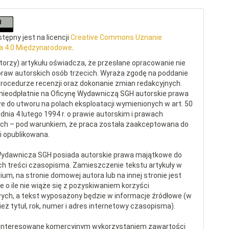
tępny jest na licencji
Creative Commons Uznanie
a 4.0 Międzynarodowe
.
torzy) artykułu oświadcza, że przesłane opracowanie nie
raw autorskich osób trzecich. Wyraża zgodę na poddanie
procedurze recenzji oraz dokonanie zmian redakcyjnych.
nieodpłatnie na Oficynę Wydawniczą SGH autorskie prawa
 do utworu na polach eksploatacji wymienionych w art. 50
dnia 4 lutego 1994 r. o prawie autorskim i prawach
ch – pod warunkiem, że praca została zaakceptowana do
 i opublikowana.
Wydawnicza SGH posiada autorskie prawa majątkowe do
ch treści czasopisma. Zamieszczenie tekstu artykuły w
ium, na stronie domowej autora lub na innej stronie jest
 o ile nie wiąże się z pozyskiwaniem korzyści
ych, a tekst wyposażony będzie w informacje źródłowe (w
eż tytuł, rok, numer i adres internetowy czasopisma).
interesowane komercyjnym wykorzystaniem zawartości