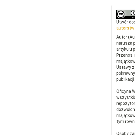
Utwór dos
autorstw
Autor (Au
narusza p
artykułu 
Przenosi 
majątkowe
Ustawy z 
pokrewny
publikacji
Oficyna 
wszystki
repozytor
dozwolone
majątkow
tym równi
Osoby za