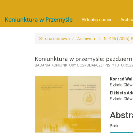
##plugins.themes.bootstrap3.accessible_menu.main_navigat
##plugins.themes.bootstrap3.accessible_menu.main_conten
##plugins.themes.bootstrap3.accessible_menu.sidebar##
Koniunktura w Przemyśle
Aktualny numer
Archi
Strona domowa
Archiwum
Nr 445 (2025):
Koniunktura w przemyśle: październ
BADANIA KONIUNKTURY GOSPODARCZEJ INSTYTUTU RO
##plugins.themes.bootst
##plu
Konrad Wal
Szkoła Głó
Elżbieta A
Szkoła Głó
Abstr
Brak.