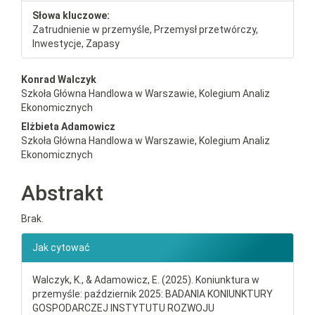
Słowa kluczowe:
Zatrudnienie w przemyśle, Przemysł przetwórczy,
Inwestycje, Zapasy
##plugins.themes.bootstrap3.a
Konrad Walczyk
Szkoła Główna Handlowa w Warszawie, Kolegium Analiz
Ekonomicznych
Elżbieta Adamowicz
Szkoła Główna Handlowa w Warszawie, Kolegium Analiz
Ekonomicznych
Abstrakt
Brak.
##plugins.themes.bootstrap3.ar
Jak cytować
Walczyk, K., & Adamowicz, E. (2025). Koniunktura w
przemyśle: październik 2025: BADANIA KONIUNKTURY
GOSPODARCZEJ INSTYTUTU ROZWOJU