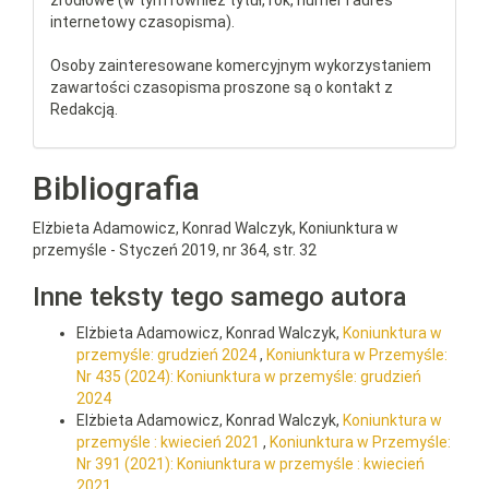
źródłowe (w tym również tytuł, rok, numer i adres
internetowy czasopisma).
Osoby zainteresowane komercyjnym wykorzystaniem
zawartości czasopisma proszone są o kontakt z
Redakcją.
Bibliografia
Elżbieta Adamowicz, Konrad Walczyk, Koniunktura w
przemyśle - Styczeń 2019, nr 364, str. 32
Inne teksty tego samego autora
Elżbieta Adamowicz, Konrad Walczyk,
Koniunktura w
przemyśle: grudzień 2024
,
Koniunktura w Przemyśle:
Nr 435 (2024): Koniunktura w przemyśle: grudzień
2024
Elżbieta Adamowicz, Konrad Walczyk,
Koniunktura w
przemyśle : kwiecień 2021
,
Koniunktura w Przemyśle:
Nr 391 (2021): Koniunktura w przemyśle : kwiecień
2021