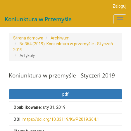
##plugins.themes.bootstrap3.accessible_menu.main_navigat
Zaloguj
##plugins.themes.bootstrap3.accessible_menu.main_conten
##plugins.themes.bootstrap3.accessible_menu.sidebar##
Koniunktura w Przemyśle
Toggl
navig
Strona domowa
Archiwum
Nr 364 (2019): Koniunktura w przemyśle - Styczeń
2019
Artykuły
Koniunktura w przemyśle - Styczeń 2019
##plugins.themes.bootstrap3.a
pdf
Opublikowane:
sty 31, 2019
DOI:
https://doi.org/10.33119/KwP.2019.364.1