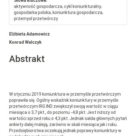
Słowa kluczowe:
aktywność gospodarcza, cykl koniunkturalny,
gospodarka polska, koniunktura gospodarcza,
przemysł przetwórczy
##plugins.themes.bootstrap3.a
Elżbieta Adamowicz
Konrad Walczyk
Abstrakt
W styczniu 2019 koniunktura w przemyśle przetwórczym
poprawiła się. Ogólny wskaźnik koniunktury w przemyśle
przetwórczym IRG IND zwiększył swoją wartość w ciągu
miesiąca o 3,7 pkt., do poziomu -4,8 pkt. Jest niższy od
wartości sprzed roku o 4,3 pkt. Jednak salda głównych pytań
ankiety dalej maleją, zarówno w skali miesiąca jak i roku.
Przedsiębiorstwa oczekują jednak poprawy koniunktury w