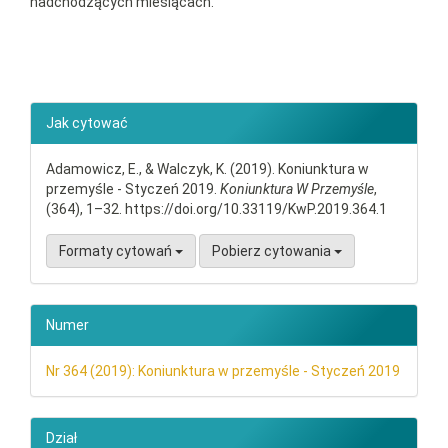
nadchodzących miesiącach.
##plugins.themes.bootstrap3.ar
Jak cytować
Adamowicz, E., & Walczyk, K. (2019). Koniunktura w
przemyśle - Styczeń 2019.
Koniunktura W Przemyśle
,
(364), 1–32. https://doi.org/10.33119/KwP.2019.364.1
Formaty cytowań
Pobierz cytowania
Numer
Nr 364 (2019): Koniunktura w przemyśle - Styczeń 2019
Dział