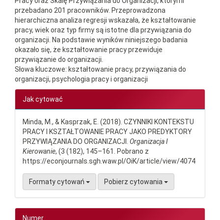
Pracy oraz Skalę Przywiązania do Organizacji, którymi
przebadano 201 pracowników. Przeprowadzona
hierarchiczna analiza regresji wskazała, że kształtowanie
pracy, wiek oraz typ firmy są istotne dla przywiązania do
organizacji. Na podstawie wyników niniejszego badania
okazało się, że kształtowanie pracy przewiduje
przywiązanie do organizacji.
Słowa kluczowe: kształtowanie pracy, przywiązania do
organizacji, psychologia pracy i organizacji
Article
Jak cytować
Details
Minda, M., & Kasprzak, E. (2018). CZYNNIKI KONTEKSTU
PRACY I KSZTAŁTOWANIE PRACY JAKO PREDYKTORY
PRZYWIĄZANIA DO ORGANIZACJI.
Organizacja I
Kierowanie
, (3 (182), 145–161. Pobrano z
https://econjournals.sgh.waw.pl/OiK/article/view/4074
Formaty cytowań
Pobierz cytowania
Numer