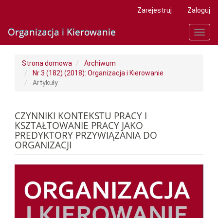
Main
Zarejestruj
Zaloguj
Navigation
Main
Organizacja i Kierowanie
Toggl
Content
navig
Sidebar
Strona domowa
Archiwum
Nr 3 (182) (2018): Organizacja i Kierowanie
Artykuły
CZYNNIKI KONTEKSTU PRACY I
KSZTAŁTOWANIE PRACY JAKO
PREDYKTORY PRZYWIĄZANIA DO
ORGANIZACJI
Article
Sidebar