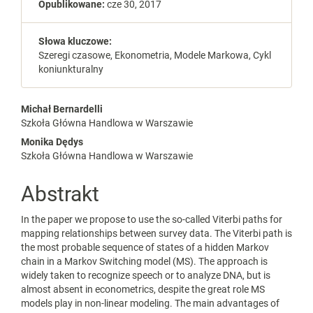
Opublikowane:
cze 30, 2017
Słowa kluczowe:
Szeregi czasowe, Ekonometria, Modele Markowa, Cykl
koniunkturalny
##plugins.themes.bootstrap3.a
Michał Bernardelli
Szkoła Główna Handlowa w Warszawie
Monika Dędys
Szkoła Główna Handlowa w Warszawie
Abstrakt
In the paper we propose to use the so-called Viterbi paths for
mapping relationships between survey data. The Viterbi path is
the most probable sequence of states of a hidden Markov
chain in a Markov Switching model (MS). The approach is
widely taken to recognize speech or to analyze DNA, but is
almost absent in econometrics, despite the great role MS
models play in non-linear modeling. The main advantages of