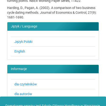
turning points. NBER Working Paper Series, 11422.
Harding, D., Pagan, A. (2002). A comparison of two business
cycle dating methods. Journal of Economics & Control, 27(9):
1681-1690.
Język / Language
Język Polski
English
Informacje
dla czytelników
dla autorów
dla bibliotekarzy
Operatorem serwisu jest Szkoła Główna Handlowa w Warszawie.