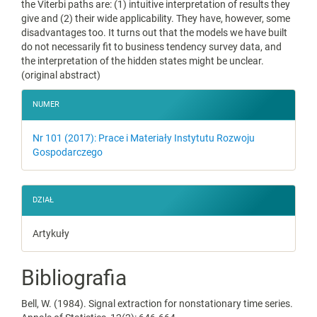
the Viterbi paths are: (1) intuitive interpretation of results they
give and (2) their wide applicability. They have, however, some
disadvantages too. It turns out that the models we have built
do not necessarily fit to business tendency survey data, and
the interpretation of the hidden states might be unclear.
(original abstract)
##plugins.themes.bootstrap3.ar
NUMER
Nr 101 (2017): Prace i Materiały Instytutu Rozwoju
Gospodarczego
DZIAŁ
Artykuły
Bibliografia
Bell, W. (1984). Signal extraction for nonstationary time series.