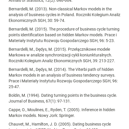
Annals of Statistics, 12(2): 646-664.
Bernardelli, M. (2013). Non-classical Markov models in the
analysis of business cycles in Poland. Roczniki Kolegium Analiz
Ekonomicznych SGH, 30: 59-74.
Bernardelli, M. (2015). The procedure of business cycle turning
points identification based on hidden Markov models. Prace i
Materiały Instytutu Rozwoju Gospodarczego SGH, 96: 5-23.
Bernardelli, M., Dędys, M. (2015). Przełącznikowe modele
Markowa w analizie synchronizacji cykli koniunkturalnych.
Roczniki Kolegium Analiz Ekonomicznych SGH, 39: 213-227.
Bernardelli, M., Dędys, M. (2014). The Viterbi path of hidden
Markov models in an analysis of business tendency surveys.
Prace i Materiały Instytutu Rozwoju Gospodarczego SGH, 96:
25-47.
Boldin, M. (1994). Dating turning points in the business cycle.
Journal of Business, 67(1): 97-131.
Cappe, O., Moulines, E., Ryden, T. (2005). Inference in hidden
Markov models. Nowy Jork: Springer.
Chauvet, M., Hamilton, J. D. (2005). Dating business cycle