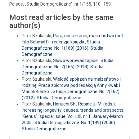
Polsce, „Studia Demograficzne”, nr 1/155, 110–159.
Most read articles by the same
author(s)
Piotr Szukalski,
Para, mieszkanie, małżeństwo (aut.
Filip Schmidt) - recenzja książki
,
Studia
Demograficzne: No. 1(169) (2016): Studia
Demograficzne
Piotr Szukalski,
Słowo wprowadzające
,
Studia
Demograficzne: No. 2(166) (2014): Studia
Demograficzne
Piotr Szukalski,
Wielość spojrzeń na małżeństwo i
rodzinę. Praca zbiorowa pod redakcją Anny Kwak i
Marioli Bieńko.
,
Studia Demograficzne: No. 2(162)
(2012): Studia Demograficzne
Piotr Szukalski,
Horiuchi Sh., Robine J.-M. (eds.),
Increasing longevity: causes, trends and prospects,
“Genus”, special issue, Vol. LXI, nr 1, January-March
2005
,
Studia Demograficzne: No. 1(149) (2006):
Studia Demograficzne