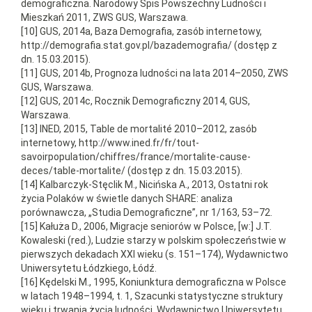
demograficzna. Narodowy Spis Powszechny Ludności i
Mieszkań 2011, ZWS GUS, Warszawa.
[10] GUS, 2014a, Baza Demografia, zasób internetowy,
http://demografia.stat.gov.pl/bazademografia/ (dostęp z
dn. 15.03.2015).
[11] GUS, 2014b, Prognoza ludności na lata 2014–2050, ZWS
GUS, Warszawa.
[12] GUS, 2014c, Rocznik Demograficzny 2014, GUS,
Warszawa.
[13] INED, 2015, Table de mortalité 2010–2012, zasób
internetowy, http://www.ined.fr/fr/tout-
savoirpopulation/chiffres/france/mortalite-cause-
deces/table-mortalite/ (dostęp z dn. 15.03.2015).
[14] Kalbarczyk-Stęclik M., Nicińska A., 2013, Ostatni rok
życia Polaków w świetle danych SHARE: analiza
porównawcza, „Studia Demograficzne”, nr 1/163, 53–72.
[15] Kałuża D., 2006, Migracje seniorów w Polsce, [w:] J.T.
Kowaleski (red.), Ludzie starzy w polskim społeczeństwie w
pierwszych dekadach XXI wieku (s. 151–174), Wydawnictwo
Uniwersytetu Łódzkiego, Łódź.
[16] Kędelski M., 1995, Koniunktura demograficzna w Polsce
w latach 1948–1994, t. 1, Szacunki statystyczne struktury
wieku i trwania życia ludności, Wydawnictwo Uniwersytetu