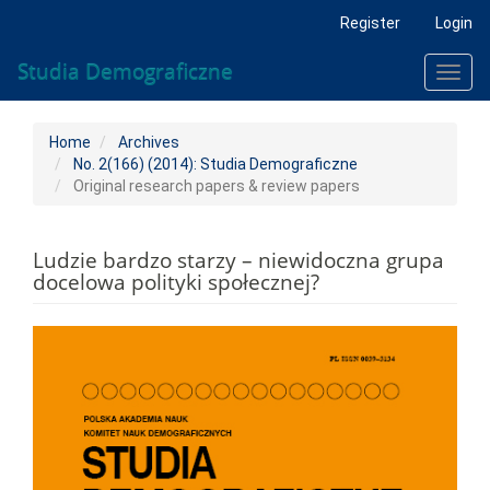
Main
Register
Login
Navigation
Main
Studia Demograficzne
Toggl
Content
navig
Sidebar
Home
Archives
No. 2(166) (2014): Studia Demograficzne
Original research papers & review papers
Ludzie bardzo starzy – niewidoczna grupa
docelowa polityki społecznej?
Article
Sidebar