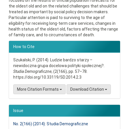
focused on the results of official population forecasts for
the oldest old and on the related challenges that should be
treated as important by social policy decision makers.
Particular attention is paid to surviving to the age of
eligibility for receiving long-term care services, changes in
health status of the oldest old, factors affecting the range
of family care, and to circumstances of death.
Article
How to Cite
Details
Szukalski, P. (2014). Ludzie bardzo starzy –
niewidoczna grupa docelowa polityki społecznej?.
Studia Demograficzne
, (2(166), pp. 57–78.
https://doi.org/10.33119/SD.2014.2.3
More Citation Formats
Download Citation
Issue
No. 2(166) (2014): Studia Demograficzne