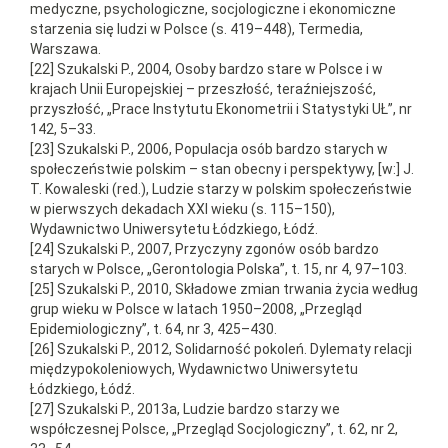
medyczne, psychologiczne, socjologiczne i ekonomiczne
starzenia się ludzi w Polsce (s. 419–448), Termedia,
Warszawa.
[22] Szukalski P., 2004, Osoby bardzo stare w Polsce i w
krajach Unii Europejskiej – przeszłość, teraźniejszość,
przyszłość, „Prace Instytutu Ekonometrii i Statystyki UŁ”, nr
142, 5–33.
[23] Szukalski P., 2006, Populacja osób bardzo starych w
społeczeństwie polskim – stan obecny i perspektywy, [w:] J.
T. Kowaleski (red.), Ludzie starzy w polskim społeczeństwie
w pierwszych dekadach XXI wieku (s. 115–150),
Wydawnictwo Uniwersytetu Łódzkiego, Łódź.
[24] Szukalski P., 2007, Przyczyny zgonów osób bardzo
starych w Polsce, „Gerontologia Polska”, t. 15, nr 4, 97–103.
[25] Szukalski P., 2010, Składowe zmian trwania życia według
grup wieku w Polsce w latach 1950–2008, „Przegląd
Epidemiologiczny”, t. 64, nr 3, 425–430.
[26] Szukalski P., 2012, Solidarność pokoleń. Dylematy relacji
międzypokoleniowych, Wydawnictwo Uniwersytetu
Łódzkiego, Łódź.
[27] Szukalski P., 2013a, Ludzie bardzo starzy we
współczesnej Polsce, „Przegląd Socjologiczny”, t. 62, nr 2,