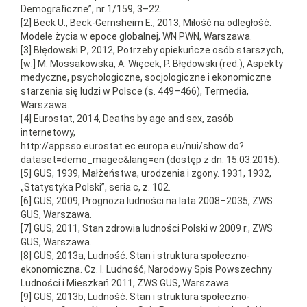
Demograficzne”, nr 1/159, 3–22.
[2] Beck U., Beck-Gernsheim E., 2013, Miłość na odległość.
Modele życia w epoce globalnej, WN PWN, Warszawa.
[3] Błędowski P., 2012, Potrzeby opiekuńcze osób starszych,
[w:] M. Mossakowska, A. Więcek, P. Błędowski (red.), Aspekty
medyczne, psychologiczne, socjologiczne i ekonomiczne
starzenia się ludzi w Polsce (s. 449–466), Termedia,
Warszawa.
[4] Eurostat, 2014, Deaths by age and sex, zasób
internetowy,
http://appsso.eurostat.ec.europa.eu/nui/show.do?
dataset=demo_magec&lang=en (dostęp z dn. 15.03.2015).
[5] GUS, 1939, Małżeństwa, urodzenia i zgony. 1931, 1932,
„Statystyka Polski”, seria c, z. 102.
[6] GUS, 2009, Prognoza ludności na lata 2008–2035, ZWS
GUS, Warszawa.
[7] GUS, 2011, Stan zdrowia ludności Polski w 2009 r., ZWS
GUS, Warszawa.
[8] GUS, 2013a, Ludność. Stan i struktura społeczno-
ekonomiczna. Cz. I. Ludność, Narodowy Spis Powszechny
Ludności i Mieszkań 2011, ZWS GUS, Warszawa.
[9] GUS, 2013b, Ludność. Stan i struktura społeczno-