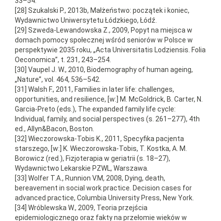
33–54.
[28] Szukalski P., 2013b, Małżeństwo: początek i koniec,
Wydawnictwo Uniwersytetu Łódzkiego, Łódź.
[29] Szweda-Lewandowska Z., 2009, Popyt na miejsca w
domach pomocy społecznej wśród seniorów w Polsce w
perspektywie 2035 roku, „Acta Universitatis Lodziensis. Folia
Oeconomica”, t. 231, 243–254.
[30] Vaupel J. W., 2010, Biodemography of human ageing,
„Nature”, vol. 464, 536–542.
[31] Walsh F., 2011, Families in later life: challenges,
opportunities, and resilience, [w:] M. McGoldrick, B. Carter, N.
Garcia-Preto (eds.), The expanded family life cycle:
Individual, family, and social perspectives (s. 261–277), 4th
ed., Allyn&Bacon, Boston.
[32] Wieczorowska-Tobis K., 2011, Specyfika pacjenta
starszego, [w:] K. Wieczorowska-Tobis, T. Kostka, A. M.
Borowicz (red.), Fizjoterapia w geriatrii (s. 18–27),
Wydawnictwo Lekarskie PZWL, Warszawa.
[33] Wolfer T.A., Runnion V.M, 2008, Dying, death,
bereavement in social work practice. Decision cases for
advanced practice, Columbia University Press, New York.
[34] Wróblewska W., 2009, Teoria przejścia
epidemiologicznego oraz fakty na przełomie wieków w