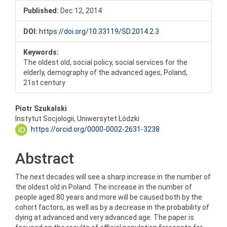
Published:
Dec 12, 2014
DOI:
https://doi.org/10.33119/SD.2014.2.3
Keywords:
The oldest old, social policy, social services for the
elderly, demography of the advanced ages, Poland,
21st century
Main
Piotr Szukalski
Instytut Socjologii, Uniwersytet Łódzki
Article
https://orcid.org/0000-0002-2631-3238
Content
Abstract
The next decades will see a sharp increase in the number of
the oldest old in Poland. The increase in the number of
people aged 80 years and more will be caused both by the
cohort factors, as well as by a decrease in the probability of
dying at advanced and very advanced age. The paper is