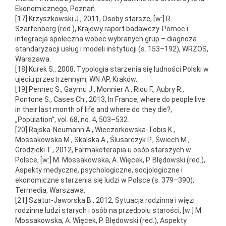
Ekonomicznego, Poznań.
[17] Krzyszkowski J., 2011, Osoby starsze, [w:] R.
Szarfenberg (red.), Krajowy raport badawczy. Pomoc i
integracja społeczna wobec wybranych grup – diagnoza
standaryzacji usług i modeli instytucji (s. 153–192), WRZOS,
Warszawa.
[18] Kurek S., 2008, Typologia starzenia się ludności Polski w
ujęciu przestrzennym, WN AP, Kraków.
[19] Pennec S., Gaymu J., Monnier A., Riou F., Aubry R.,
Pontone S., Cases Ch., 2013, In France, where do people live
in their last month of life and where do they die?,
„Population”, vol. 68, no. 4, 503–532.
[20] Rajska-Neumann A., Wieczorkowska-Tobis K.,
Mossakowska M., Skalska A., Ślusarczyk P., Świech M.,
Grodzicki T., 2012, Farmakoterapia u osób starszych w
Polsce, [w:] M. Mossakowska, A. Więcek, P. Błędowski (red.),
Aspekty medyczne, psychologiczne, socjologiczne i
ekonomiczne starzenia się ludzi w Polsce (s. 379–390),
Termedia, Warszawa.
[21] Szatur-Jaworska B., 2012, Sytuacja rodzinna i więzi
rodzinne ludzi starych i osób na przedpolu starości, [w:] M.
Mossakowska, A. Więcek, P. Błędowski (red.), Aspekty