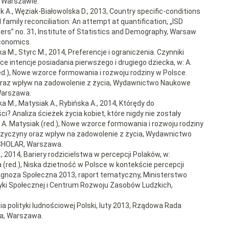
 Warszawie.
k A., Węziak-Białowolska D., 2013, Country specific-conditions
 family reconciliation: An attempt at quantification, „ISD
ers” no. 31, Institute of Statistics and Demography, Warsaw
conomics.
a M., Styrc M., 2014, Preferencje i ograniczenia. Czynniki
e intencje posiadania pierwszego i drugiego dziecka, w: A.
ed.), Nowe wzorce formowania i rozwoju rodziny w Polsce.
raz wpływ na zadowolenie z życia, Wydawnictwo Naukowe
arszawa.
a M., Matysiak A., Rybińska A., 2014, Którędy do
i? Analiza ścieżek życia kobiet, które nigdy nie zostały
 A. Matysiak (red.), Nowe wzorce formowania i rozwoju rodziny
rzyczyny oraz wpływ na zadowolenie z życia, Wydawnictwo
HOLAR, Warszawa.
., 2014, Bariery rodzicielstwa w percepcji Polaków, w:
 (red.), Niska dzietność w Polsce w kontekście percepcji
agnoza Społeczna 2013, raport tematyczny, Ministerstwo
ityki Społecznej i Centrum Rozwoju Zasobów Ludzkich,
ia polityki ludnościowej Polski, luty 2013, Rządowa Rada
a, Warszawa.