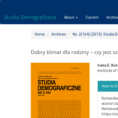
Main
Navigation
Main
Studia Demograficzne
About
Current
Archiv
Content
Sidebar
Home
Archives
No. 2(164) (2013): Studia
Dobry klimat dla rodziny – czy jest s
Article
Main
Irena E. Ko
Institute o
Sidebar
Articl
Conte
Articl
How to Ci
Detai
Kotowska, 
wzrost dz
Retrieve
https://e