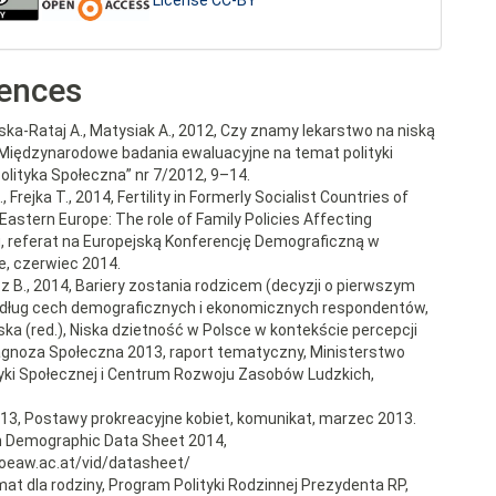
License CC-BY
ences
ska-Rataj A., Matysiak A., 2012, Czy znamy lekarstwo na niską
Międzynarodowe badania ewaluacyjne na temat polityki
Polityka Społeczna” nr 7/2012, 9–14.
, Frejka T., 2014, Fertility in Formerly Socialist Countries of
Eastern Europe: The role of Family Policies Affecting
g, referat na Europejską Konferencję Demograficzną w
, czerwiec 2014.
z B., 2014, Bariery zostania rodzicem (decyzji o pierwszym
dług cech demograficznych i ekonomicznych respondentów,
ska (red.), Niska dzietność w Polsce w kontekście percepcji
agnoza Społeczna 2013, raport tematyczny, Ministerstwo
ityki Społecznej i Centrum Rozwoju Zasobów Ludzkich,
013, Postawy prokreacyjne kobiet, komunikat, marzec 2013.
n Demographic Data Sheet 2014,
oeaw.ac.at/vid/datasheet/
imat dla rodziny, Program Polityki Rodzinnej Prezydenta RP,