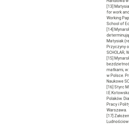
Handlowa w
[13] Matysia
for work and
Working Pap
School of E
[14] Mynarsk
determinując
Matysiak (r
Przyczyny o
SCHOLAR, W
[15] Mynarsk
bezdzietnośc
matkami, w:
w Polsce. P
Naukowe SC
[16] Styrc M
I.E.Kotowska
Polaków. Di
Pracy i Pol
Warszawa.
[17] Założen
Ludnościow