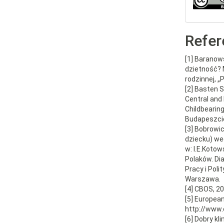
Refer
[1] Baranow
dzietność? 
rodzinnej, „
[2] Basten S.
Central and 
Childbearin
Budapeszcie
[3] Bobrowic
dziecku) we
w: I.E.Kotow
Polaków. Di
Pracy i Pol
Warszawa.
[4] CBOS, 2
[5] Europea
http://www.
[6] Dobry kl