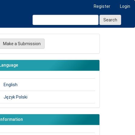
Register
Login
Search
ake
Make a Submission
ubmission
Language
English
Język Polski
Information