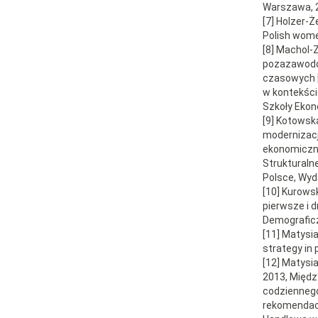
Warszawa, 
[7] Holzer-Ż
Polish wome
[8] Machol-
pozazawodo
czasowych [
w kontekści
Szkoły Ekon
[9] Kotowska
modernizacj
ekonomicznej
Strukturaln
Polsce, Wy
[10] Kurows
pierwsze i d
Demograficz
[11] Matysia
strategy in 
[12] Matysia
2013, Międz
codziennego
rekomendacje