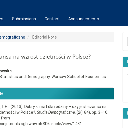
es
Submissions
Contact
Announcements
M
 Demograficzne
Editorial Note
a
S
zansa na wzrost dzietności w Polsce?
towska
f Statistics and Demography, Warsaw School of Economics
e
nt
e
te
ls
I. E. . (2013). Dobry klimat dla rodziny – czy jest szansa na
ietności w Polsce?.
Studia Demograficzne
, (2(164), pp. 3–10.
d from
conjournals.sgh.waw.pl/SD/article/view/1481