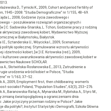
2013.
elażewska D., Tymicki K., 2009, Cohort and period fertility of
n, 1945–2008. “Studia Demograficzne” nr 1/155, 48–69.
Zajda L., 2008, Godzenie życia zawodowego i
wego – poszukiwanie rozwiązań organizacyjnych i
w:] C. Sadowska-Snarska, L. Tchon, Godzenie pracy z rodziną
e aktywizacji zawodowej kobiet, Wydawnictwo Wyższej
omicznej w Białymstoku, Białystok.
 I.E., Sztanderska U., Wóycicka I., 2009, Scenariusz
i polityki społecznej. Stymulowanie wzrostu aktywności
 i dzietności kobiet, [w:] I.E. Kotowska (red.), 2009,
e i kulturowe uwarunkowania aktywności zawodowej kobiet w
dawnictwo Naukowe SCHOLAR.
ka A., Słotwińska-Rosłanowska E., 2013, Zatrudnienie a
rugie urodzenia wśród kobiet w Polsce, “Studia
ne” nr 1/163, 37–52 .
k A., 2009, Employment first, then childbearing: women’s
post-socialist Poland, “Population Studies”, 63(3), 253–276.
k A., Baranowska-Rataj A., Mynarska M., Rybińska A., Styrc M.,
y zmianą światopoglądową a ograniczeniami dnia
: Jakie przyczyny przemian rodziny w Polsce? Jakie
 dla polityki?, Instytut Statystyki i Demografii, Szkoła Główna