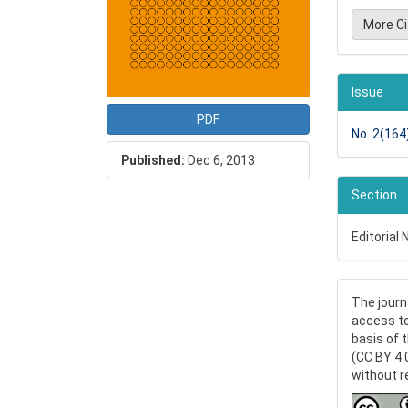
More C
Issue
PDF
No. 2(164
Published:
Dec 6, 2013
Section
Editorial 
The journ
access to
basis of 
(CC BY 4.
without r