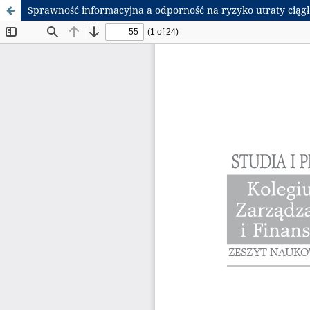
Sprawność informacyjna a odporność na ryzyko utraty ciągło