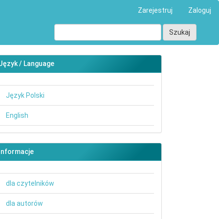
Zarejestruj
Zaloguj
Szukaj
Język / Language
Język Polski
English
main##
Informacje
dla czytelników
dla autorów