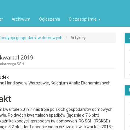
ion##
t##
er
Archiwum
Ogłoszenia
O czasopiśmie
: Kondycja gospodarstw domowych.
Artykuły
kwartał 2019
podarczego SGH
rap3.article.sidebar##
gins.themes.bootstrap3.article.
udek
wna Handlowa w Warszawie, Kolegium Analiz Ekonomicznych
akt
 kwartale 2019 r. nastroje polskich gospodarstw domowych
awie. Po dwóch kwartałach spadków (łącznie o 7,6 pkt)
kaźnika kondycji gospodarstw domowych IRG SGH (IRGKGD)
ię o 3,2 pkt. Jest obecnie nieco niższa niż w I kwartale 2018 r.