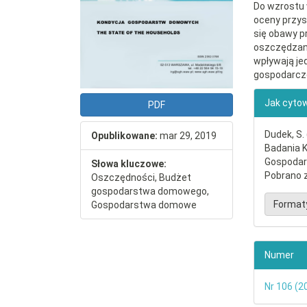
Do wzrostu 
oceny przys
się obawy p
oszczędzan
wpływają je
gospodarcze
##plu
Jak cyto
PDF
Dudek, S.
Opublikowane:
mar 29, 2019
Badania 
Gospodar
Słowa kluczowe:
Pobrano z
Oszczędności, Budżet
gospodarstwa domowego,
Format
Gospodarstwa domowe
Numer
Nr 106 (