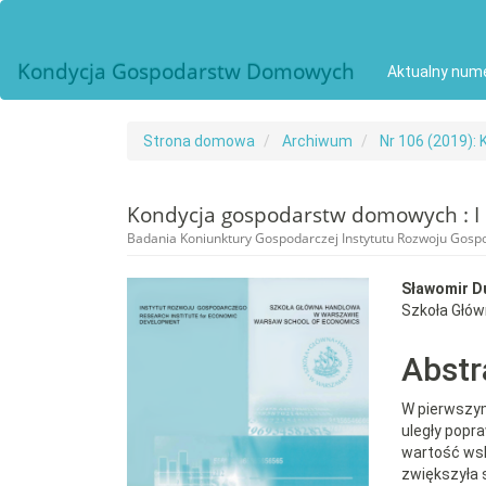
##plugins.themes.bootstrap3.accessible_menu.main_navigat
##plugins.themes.bootstrap3.accessible_menu.main_conten
##plugins.themes.bootstrap3.accessible_menu.sidebar##
Kondycja Gospodarstw Domowych
Aktualny num
Strona domowa
Archiwum
Nr 106 (2019)
Kondycja gospodarstw domowych : I 
Badania Koniunktury Gospodarczej Instytutu Rozwoju Gos
##plugins.themes.bootst
##plu
Sławomir D
Szkoła Głó
Abstr
W pierwszym
uległy popr
wartość ws
zwiększyła s