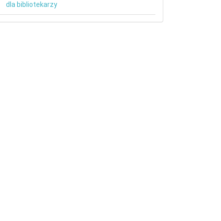
dla bibliotekarzy
etails##