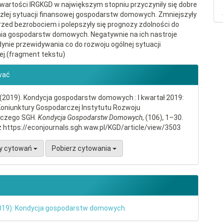
wartości IRGKGD w największym stopniu przyczyniły się dobre
złej sytuacji finansowej gospodarstw domowych. Zmniejszyły
rzed bezrobociem i polepszyły się prognozy zdolności do
ia gospodarstw domowych. Negatywnie na ich nastroje
dynie przewidywania co do rozwoju ogólnej sytuacji
j.(fragment tekstu)
gins.themes.bootstrap3.article.d
wać
 (2019). Kondycja gospodarstw domowych : I kwartał 2019:
Koniunktury Gospodarczej Instytutu Rozwoju
czego SGH.
Kondycja Gospodarstw Domowych
, (106), 1–30.
 https://econjournals.sgh.waw.pl/KGD/article/view/3503
y cytowań
Pobierz cytowania
2019): Kondycja gospodarstw domowych.