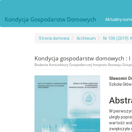
##plugins.themes.bootstrap3.accessible_menu.main_navigat
##plugins.themes.bootstrap3.accessible_menu.main_conten
##plugins.themes.bootstrap3.accessible_menu.sidebar##
Kondycja Gospodarstw Domowych
Aktualny num
Strona domowa
Archiwum
Nr 106 (2019)
Kondycja gospodarstw domowych : I 
Badania Koniunktury Gospodarczej Instytutu Rozwoju Gos
##plugins.themes.bootst
##plu
Sławomir D
Szkoła Głó
Abstr
W pierwszym
uległy popr
wartość ws
zwiększyła s