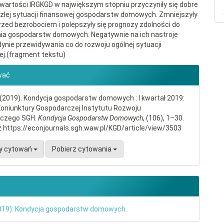
wartości IRGKGD w największym stopniu przyczyniły się dobre
złej sytuacji finansowej gospodarstw domowych. Zmniejszyły
rzed bezrobociem i polepszyły się prognozy zdolności do
ia gospodarstw domowych. Negatywnie na ich nastroje
dynie przewidywania co do rozwoju ogólnej sytuacji
j.(fragment tekstu)
gins.themes.bootstrap3.article.d
wać
 (2019). Kondycja gospodarstw domowych : I kwartał 2019:
Koniunktury Gospodarczej Instytutu Rozwoju
czego SGH.
Kondycja Gospodarstw Domowych
, (106), 1–30.
 https://econjournals.sgh.waw.pl/KGD/article/view/3503
y cytowań
Pobierz cytowania
2019): Kondycja gospodarstw domowych.