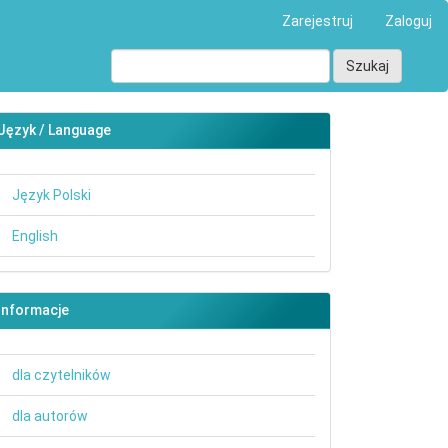
Zarejestruj
Zaloguj
Szukaj
Język / Language
Język Polski
English
main##
Informacje
dla czytelników
dla autorów