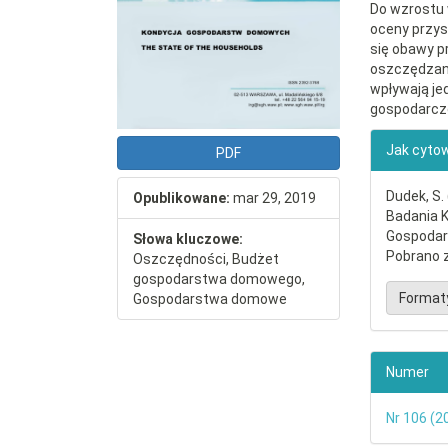
Do wzrostu 
oceny przys
się obawy p
oszczędzan
wpływają je
gospodarcze
##plu
Jak cyto
PDF
Dudek, S.
Opublikowane:
mar 29, 2019
Badania 
Gospodar
Słowa kluczowe:
Pobrano z
Oszczędności, Budżet
gospodarstwa domowego,
Format
Gospodarstwa domowe
Numer
Nr 106 (