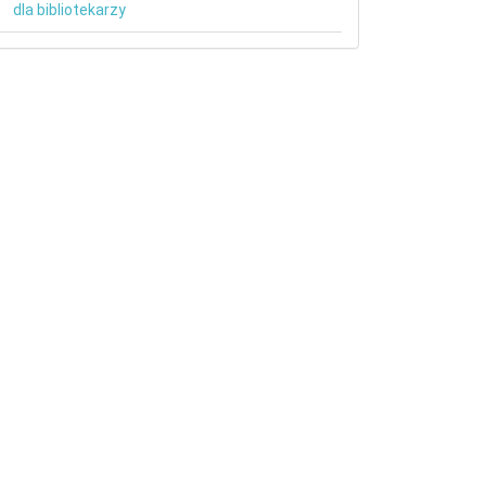
dla bibliotekarzy
etails##