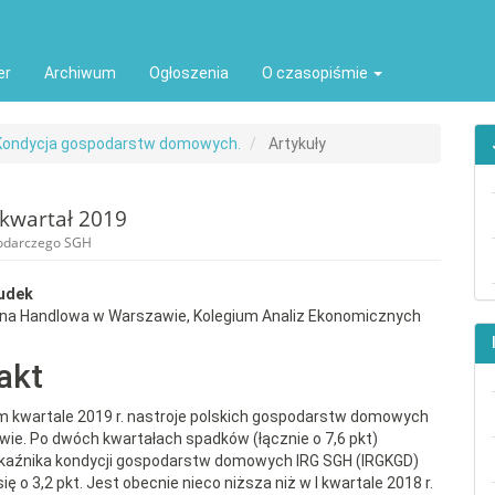
ion##
t##
er
Archiwum
Ogłoszenia
O czasopiśmie
: Kondycja gospodarstw domowych.
Artykuły
kwartał 2019
podarczego SGH
rap3.article.sidebar##
gins.themes.bootstrap3.article.
udek
wna Handlowa w Warszawie, Kolegium Analiz Ekonomicznych
akt
 kwartale 2019 r. nastroje polskich gospodarstw domowych
awie. Po dwóch kwartałach spadków (łącznie o 7,6 pkt)
kaźnika kondycji gospodarstw domowych IRG SGH (IRGKGD)
ię o 3,2 pkt. Jest obecnie nieco niższa niż w I kwartale 2018 r.