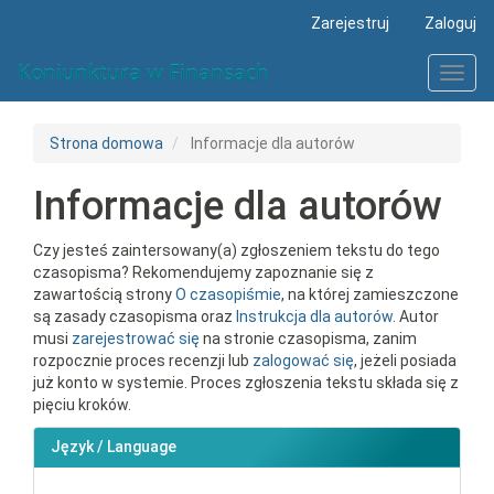
##plugins.themes.bootstrap3.accessible_menu.main_navigat
Zarejestruj
Zaloguj
##plugins.themes.bootstrap3.accessible_menu.main_conten
##plugins.themes.bootstrap3.accessible_menu.sidebar##
Koniunktura w Finansach
Toggl
navig
Strona domowa
Informacje dla autorów
Informacje dla autorów
Czy jesteś zaintersowany(a) zgłoszeniem tekstu do tego
czasopisma? Rekomendujemy zapoznanie się z
zawartością strony
O czasopiśmie
, na której zamieszczone
są zasady czasopisma oraz
Instrukcja dla autorów
. Autor
musi
zarejestrować się
na stronie czasopisma, zanim
rozpocznie proces recenzji lub
zalogować się
, jeżeli posiada
już konto w systemie. Proces zgłoszenia tekstu składa się z
pięciu kroków.
Język / Language