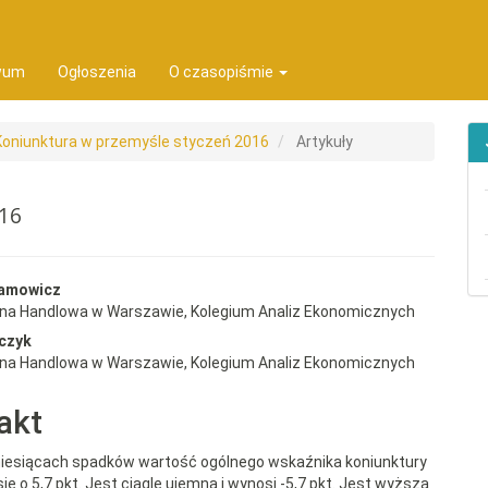
ion##
t##
wum
Ogłoszenia
O czasopiśmie
 Koniunktura w przemyśle styczeń 2016
Artykuły
016
rap3.article.sidebar##
gins.themes.bootstrap3.article.
damowicz
wna Handlowa w Warszawie, Kolegium Analiz Ekonomicznych
czyk
wna Handlowa w Warszawie, Kolegium Analiz Ekonomicznych
akt
iesiącach spadków wartość ogólnego wskaźnika koniunktury
ię o 5,7 pkt. Jest ciągle ujemna i wynosi -5,7 pkt. Jest wyższa