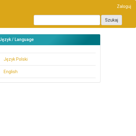
Zaloguj
Szukaj
Język / Language
Język Polski
English
main##