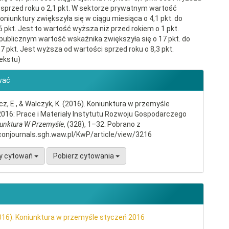
 sprzed roku o 2,1 pkt. W sektorze prywatnym wartość
oniunktury zwiększyła się w ciągu miesiąca o 4,1 pkt. do
6 pkt. Jest to wartość wyższa niż przed rokiem o 1 pkt.
publicznym wartość wskaźnika zwiększyła się o 17 pkt. do
7 pkt. Jest wyższa od wartości sprzed roku o 8,3 pkt.
ekstu)
gins.themes.bootstrap3.article.d
wać
, E., & Walczyk, K. (2016). Koniunktura w przemyśle
016: Prace i Materiały Instytutu Rozwoju Gospodarczego
unktura W Przemyśle
, (328), 1–32. Pobrano z
conjournals.sgh.waw.pl/KwP/article/view/3216
y cytowań
Pobierz cytowania
016): Koniunktura w przemyśle styczeń 2016