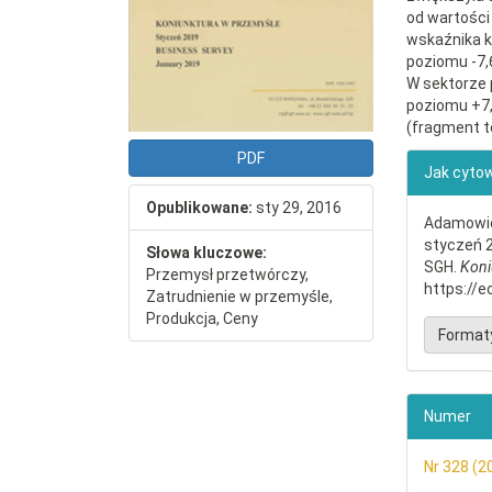
od wartości
wskaźnika k
poziomu -7,
W sektorze 
poziomu +7,
(fragment t
##plu
PDF
Jak cyto
Opublikowane:
sty 29, 2016
Adamowicz
styczeń 2
Słowa kluczowe:
SGH.
Koni
Przemysł przetwórczy,
https://e
Zatrudnienie w przemyśle,
Produkcja, Ceny
Format
Numer
Nr 328 (2