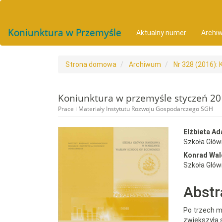
##plugins.themes.bootstrap3.accessible_menu.main_navigat
##plugins.themes.bootstrap3.accessible_menu.main_conten
##plugins.themes.bootstrap3.accessible_menu.sidebar##
Koniunktura w Przemyśle
Aktualny numer
Archi
Strona domowa
Archiwum
Nr 328 (2016):
Koniunktura w przemyśle styczeń 2
Prace i Materiały Instytutu Rozwoju Gospodarczego SGH
##plugins.themes.bootst
##plu
Elżbieta A
Szkoła Głó
Konrad Wal
Szkoła Głó
Abstr
Po trzech m
zwiększyła s