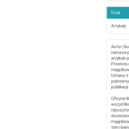
Dział
Artykuły
Autor (Au
narusza p
artykułu 
Przenosi 
majątkowe
Ustawy z 
pokrewny
publikacji
Oficyna 
wszystki
repozytor
dozwolone
majątkow
tym równi