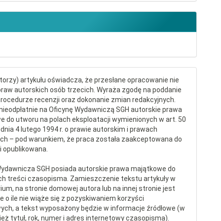
torzy) artykułu oświadcza, że przesłane opracowanie nie
raw autorskich osób trzecich. Wyraża zgodę na poddanie
procedurze recenzji oraz dokonanie zmian redakcyjnych.
nieodpłatnie na Oficynę Wydawniczą SGH autorskie prawa
 do utworu na polach eksploatacji wymienionych w art. 50
dnia 4 lutego 1994 r. o prawie autorskim i prawach
ch – pod warunkiem, że praca została zaakceptowana do
 i opublikowana.
Wydawnicza SGH posiada autorskie prawa majątkowe do
ch treści czasopisma. Zamieszczenie tekstu artykuły w
ium, na stronie domowej autora lub na innej stronie jest
 o ile nie wiąże się z pozyskiwaniem korzyści
ych, a tekst wyposażony będzie w informacje źródłowe (w
eż tytuł, rok, numer i adres internetowy czasopisma).