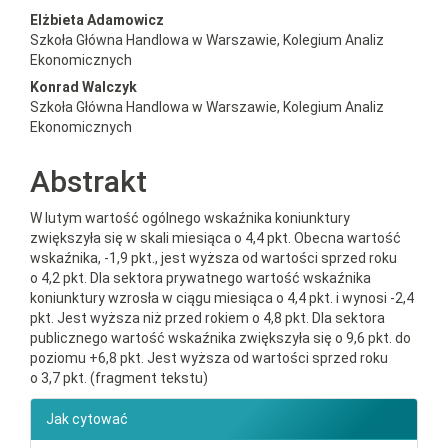
##plugins.themes.bootstrap3.a
Elżbieta Adamowicz
Szkoła Główna Handlowa w Warszawie, Kolegium Analiz
Ekonomicznych
Konrad Walczyk
Szkoła Główna Handlowa w Warszawie, Kolegium Analiz
Ekonomicznych
Abstrakt
W lutym wartość ogólnego wskaźnika koniunktury
zwiększyła się w skali miesiąca o 4,4 pkt. Obecna wartość
wskaźnika, -1,9 pkt., jest wyższa od wartości sprzed roku
o 4,2 pkt. Dla sektora prywatnego wartość wskaźnika
koniunktury wzrosła w ciągu miesiąca o 4,4 pkt. i wynosi -2,4
pkt. Jest wyższa niż przed rokiem o 4,8 pkt. Dla sektora
publicznego wartość wskaźnika zwiększyła się o 9,6 pkt. do
poziomu +6,8 pkt. Jest wyższa od wartości sprzed roku
o 3,7 pkt. (fragment tekstu)
##plugins.themes.bootstrap3.ar
Jak cytować