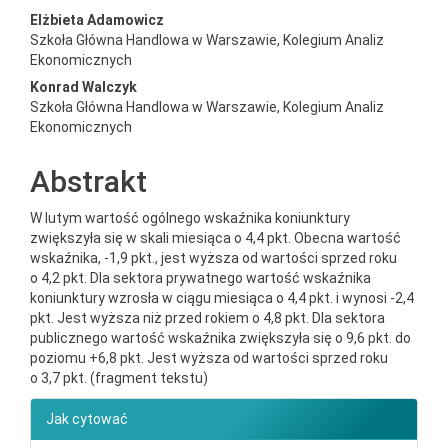
##plugins.themes.bootstrap3.a
Elżbieta Adamowicz
Szkoła Główna Handlowa w Warszawie, Kolegium Analiz
Ekonomicznych
Konrad Walczyk
Szkoła Główna Handlowa w Warszawie, Kolegium Analiz
Ekonomicznych
Abstrakt
W lutym wartość ogólnego wskaźnika koniunktury
zwiększyła się w skali miesiąca o 4,4 pkt. Obecna wartość
wskaźnika, -1,9 pkt., jest wyższa od wartości sprzed roku
o 4,2 pkt. Dla sektora prywatnego wartość wskaźnika
koniunktury wzrosła w ciągu miesiąca o 4,4 pkt. i wynosi -2,4
pkt. Jest wyższa niż przed rokiem o 4,8 pkt. Dla sektora
publicznego wartość wskaźnika zwiększyła się o 9,6 pkt. do
poziomu +6,8 pkt. Jest wyższa od wartości sprzed roku
o 3,7 pkt. (fragment tekstu)
##plugins.themes.bootstrap3.ar
Jak cytować