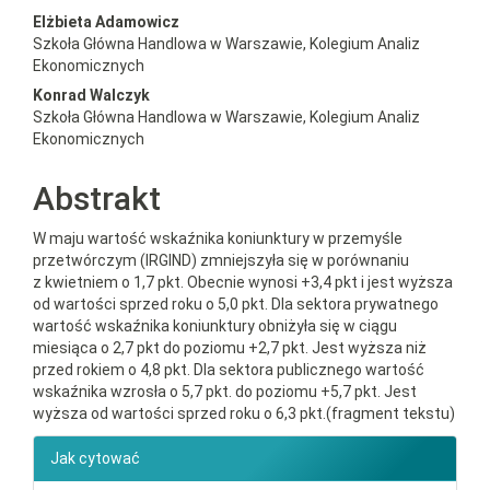
##plugins.themes.bootstrap3.a
Elżbieta Adamowicz
Szkoła Główna Handlowa w Warszawie, Kolegium Analiz
Ekonomicznych
Konrad Walczyk
Szkoła Główna Handlowa w Warszawie, Kolegium Analiz
Ekonomicznych
Abstrakt
W maju wartość wskaźnika koniunktury w przemyśle
przetwórczym (IRGIND) zmniejszyła się w porównaniu
z kwietniem o 1,7 pkt. Obecnie wynosi +3,4 pkt i jest wyższa
od wartości sprzed roku o 5,0 pkt. Dla sektora prywatnego
wartość wskaźnika koniunktury obniżyła się w ciągu
miesiąca o 2,7 pkt do poziomu +2,7 pkt. Jest wyższa niż
przed rokiem o 4,8 pkt. Dla sektora publicznego wartość
wskaźnika wzrosła o 5,7 pkt. do poziomu +5,7 pkt. Jest
wyższa od wartości sprzed roku o 6,3 pkt.(fragment tekstu)
##plugins.themes.bootstrap3.ar
Jak cytować