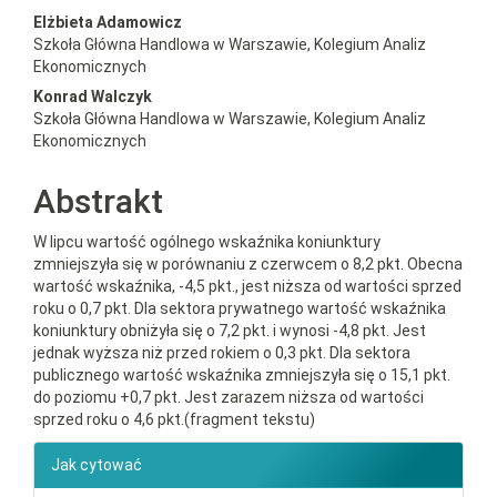
##plugins.themes.bootstrap3.a
Elżbieta Adamowicz
Szkoła Główna Handlowa w Warszawie, Kolegium Analiz
Ekonomicznych
Konrad Walczyk
Szkoła Główna Handlowa w Warszawie, Kolegium Analiz
Ekonomicznych
Abstrakt
W lipcu wartość ogólnego wskaźnika koniunktury
zmniejszyła się w porównaniu z czerwcem o 8,2 pkt. Obecna
wartość wskaźnika, -4,5 pkt., jest niższa od wartości sprzed
roku o 0,7 pkt. Dla sektora prywatnego wartość wskaźnika
koniunktury obniżyła się o 7,2 pkt. i wynosi -4,8 pkt. Jest
jednak wyższa niż przed rokiem o 0,3 pkt. Dla sektora
publicznego wartość wskaźnika zmniejszyła się o 15,1 pkt.
do poziomu +0,7 pkt. Jest zarazem niższa od wartości
sprzed roku o 4,6 pkt.(fragment tekstu)
##plugins.themes.bootstrap3.ar
Jak cytować