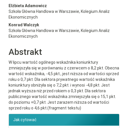
##plugins.themes.bootstrap3.a
Elżbieta Adamowicz
Szkoła Główna Handlowa w Warszawie, Kolegium Analiz
Ekonomicznych
Konrad Walczyk
Szkoła Główna Handlowa w Warszawie, Kolegium Analiz
Ekonomicznych
Abstrakt
W lipcu wartość ogólnego wskaźnika koniunktury
zmniejszyła się w porównaniu z czerwcem o 8,2 pkt. Obecna
wartość wskaźnika, -4,5 pkt., jest niższa od wartości sprzed
roku o 0,7 pkt. Dla sektora prywatnego wartość wskaźnika
koniunktury obniżyła się o 7,2 pkt. i wynosi -4,8 pkt. Jest
jednak wyższa niż przed rokiem o 0,3 pkt. Dla sektora
publicznego wartość wskaźnika zmniejszyła się o 15,1 pkt.
do poziomu +0,7 pkt. Jest zarazem niższa od wartości
sprzed roku o 4,6 pkt.(fragment tekstu)
##plugins.themes.bootstrap3.ar
Jak cytować