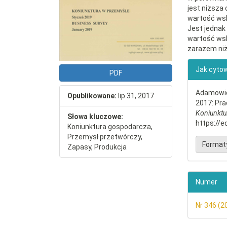
jest niższa 
wartość wska
Jest jednak
wartość wsk
zarazem niż
##plu
Jak cyto
PDF
Adamowicz
Opublikowane:
lip 31, 2017
2017: Pra
Koniunktu
Słowa kluczowe:
https://e
Koniunktura gospodarcza,
Przemysł przetwórczy,
Format
Zapasy, Produkcja
Numer
Nr 346 (2