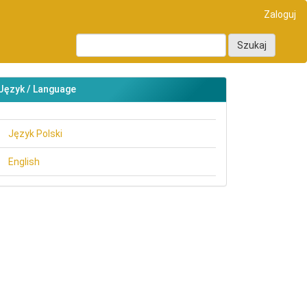
Zaloguj
Szukaj
Język / Language
Język Polski
English
main##