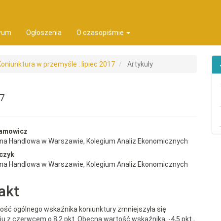
ion##
t##
wum
Ogłoszenia
O czasopiśmie
Koniunktura w przemyśle : lipiec 2017
Artykuły
17
rap3.article.sidebar##
gins.themes.bootstrap3.article.
damowicz
wna Handlowa w Warszawie, Kolegium Analiz Ekonomicznych
czyk
wna Handlowa w Warszawie, Kolegium Analiz Ekonomicznych
akt
tość ogólnego wskaźnika koniunktury zmniejszyła się
u z czerwcem o 8,2 pkt. Obecna wartość wskaźnika, -4,5 pkt.,