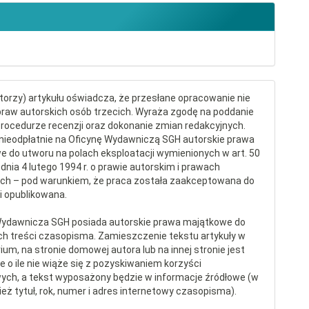
torzy) artykułu oświadcza, że przesłane opracowanie nie
raw autorskich osób trzecich. Wyraża zgodę na poddanie
procedurze recenzji oraz dokonanie zmian redakcyjnych.
nieodpłatnie na Oficynę Wydawniczą SGH autorskie prawa
 do utworu na polach eksploatacji wymienionych w art. 50
dnia 4 lutego 1994 r. o prawie autorskim i prawach
ch – pod warunkiem, że praca została zaakceptowana do
 i opublikowana.
Wydawnicza SGH posiada autorskie prawa majątkowe do
ch treści czasopisma. Zamieszczenie tekstu artykuły w
ium, na stronie domowej autora lub na innej stronie jest
 o ile nie wiąże się z pozyskiwaniem korzyści
ych, a tekst wyposażony będzie w informacje źródłowe (w
eż tytuł, rok, numer i adres internetowy czasopisma).