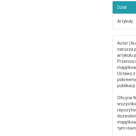
Dział
Artykuły
Autor (Au
narusza p
artykułu 
Przenosi 
majątkowe
Ustawy z 
pokrewny
publikacji
Oficyna 
wszystki
repozytor
dozwolone
majątkow
tym równi