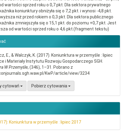
od wartości sprzed roku o 0,7 pkt. Dla sektora prywatnego
źnika koniunktury obniżyła się o 7,2 pkt. i wynosi -4,8 pkt.
 wyższa niż przed rokiem o 0,3 pkt. Dla sektora publicznego
aźnika zmniejszyła się o 15,1 pkt. do poziomu +0,7 pkt. Jest
sza od wartości sprzed roku o 4,6 pkt.(fragment tekstu)
gins.themes.bootstrap3.article.d
wać
, E., & Walczyk, K. (2017). Koniunktura w przemyśle : lipiec
ce i Materiały Instytutu Rozwoju Gospodarczego SGH.
ra W Przemyśle
, (346), 1–31. Pobrano z
conjournals.sgh.waw.pl/KwP/article/view/3234
y cytowań
Pobierz cytowania
017): Koniunktura w przemyśle : lipiec 2017