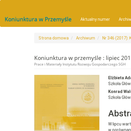
##plugins.themes.bootstrap3.accessible_menu.main_navigat
##plugins.themes.bootstrap3.accessible_menu.main_conten
##plugins.themes.bootstrap3.accessible_menu.sidebar##
Koniunktura w Przemyśle
Aktualny numer
Archi
Strona domowa
Archiwum
Nr 346 (2017): 
Koniunktura w przemyśle : lipiec 20
Prace i Materiały Instytutu Rozwoju Gospodarczego SGH
##plugins.themes.bootst
##plu
Elżbieta A
Szkoła Głó
Konrad Wal
Szkoła Głó
Abstr
W lipcu war
w porównani