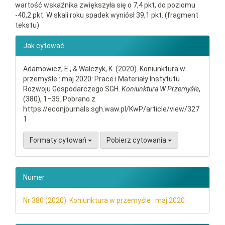
wartość wskaźnika zwiększyła się o 7,4 pkt, do poziomu
-40,2 pkt. W skali roku spadek wyniósł 39,1 pkt. (fragment
tekstu)
##plugins.themes.bootstrap3.ar
Jak cytować
Adamowicz, E., & Walczyk, K. (2020). Koniunktura w
przemyśle : maj 2020: Prace i Materiały Instytutu
Rozwoju Gospodarczego SGH.
Koniunktura W Przemyśle
,
(380), 1–35. Pobrano z
https://econjournals.sgh.waw.pl/KwP/article/view/327
1
Formaty cytowań
Pobierz cytowania
Numer
Nr 380 (2020): Koniunktura w przemyśle : maj 2020