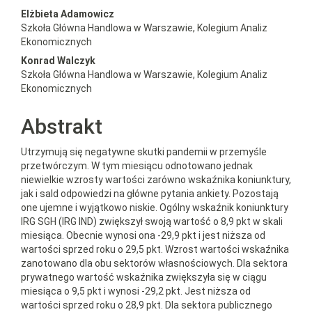
##plugins.themes.bootstrap3.a
Elżbieta Adamowicz
Szkoła Główna Handlowa w Warszawie, Kolegium Analiz
Ekonomicznych
Konrad Walczyk
Szkoła Główna Handlowa w Warszawie, Kolegium Analiz
Ekonomicznych
Abstrakt
Utrzymują się negatywne skutki pandemii w przemyśle
przetwórczym. W tym miesiącu odnotowano jednak
niewielkie wzrosty wartości zarówno wskaźnika koniunktury,
jak i sald odpowiedzi na główne pytania ankiety. Pozostają
one ujemne i wyjątkowo niskie. Ogólny wskaźnik koniunktury
IRG SGH (IRG IND) zwiększył swoją wartość o 8,9 pkt w skali
miesiąca. Obecnie wynosi ona -29,9 pkt i jest niższa od
wartości sprzed roku o 29,5 pkt. Wzrost wartości wskaźnika
zanotowano dla obu sektorów własnościowych. Dla sektora
prywatnego wartość wskaźnika zwiększyła się w ciągu
miesiąca o 9,5 pkt i wynosi -29,2 pkt. Jest niższa od
wartości sprzed roku o 28,9 pkt. Dla sektora publicznego