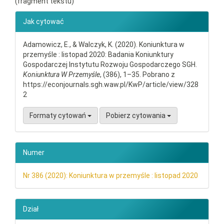
(fragment tekstu)
##plugins.themes.bootstrap3.ar
Jak cytować
Adamowicz, E., & Walczyk, K. (2020). Koniunktura w
przemyśle : listopad 2020: Badania Koniunktury
Gospodarczej Instytutu Rozwoju Gospodarczego SGH.
Koniunktura W Przemyśle
, (386), 1–35. Pobrano z
https://econjournals.sgh.waw.pl/KwP/article/view/328
2
Formaty cytowań
Pobierz cytowania
Numer
Nr 386 (2020): Koniunktura w przemyśle : listopad 2020
Dział