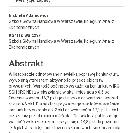
Inwestycje, Zapasy
##plugins.themes.bootstrap3.a
Elżbieta Adamowicz
Szkoła Główna Handlowa w Warszawie, Kolegium Analiz
Ekonomicznych
Konrad Walczyk
Szkoła Główna Handlowa w Warszawie, Kolegium Analiz
Ekonomicznych
Abstrakt
W listopadzie odnotowano niewielką poprawę koniunktury,
wywołaną wzrostem aktywności przedsiębiorstw
prywatnych. Wartość ogólnego wskaźnika koniunktury IRG
SGH (IRGIND) zwiększyła się w skali miesiąca o 0,6 pkt.
Obecnie wynosi -16,2 pkt i jest niższa od wartości sprzed
roku o 4,6 pkt. Dla sektora prywatnego wartość wskaźnika
koniunktury wzrosła o 2,2 pkt do wysokości-17,1 pkt. Jest
niższa niż przed rokiem o 4,6 pkt. Dla sektora publicznego
wartość wskaźnika zmniejszyła się o 14,8 pkt do poziomu
-8,6 pkt. Jest o 5,0 punktów niższa od wartości sprzed roku.