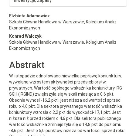
Inwestycje, Zapasy
##plugins.themes.bootstrap3.a
Elżbieta Adamowicz
Szkoła Główna Handlowa w Warszawie, Kolegium Analiz
Ekonomicznych
Konrad Walczyk
Szkoła Główna Handlowa w Warszawie, Kolegium Analiz
Ekonomicznych
Abstrakt
W listopadzie odnotowano niewielką poprawę koniunktury,
wywołaną wzrostem aktywności przedsiębiorstw
prywatnych. Wartość ogólnego wskaźnika koniunktury IRG
SGH (IRGIND) zwiększyła się w skali miesiąca o 0,6 pkt.
Obecnie wynosi -16,2 pkt i jest niższa od wartości sprzed
roku o 4,6 pkt. Dla sektora prywatnego wartość wskaźnika
koniunktury wzrosła o 2,2 pkt do wysokości-17,1 pkt. Jest
niższa niż przed rokiem o 4,6 pkt. Dla sektora publicznego
wartość wskaźnika zmniejszyła się o 14,8 pkt do poziomu
-8,6 pkt. Jest o 5,0 punktów niższa od wartości sprzed roku.