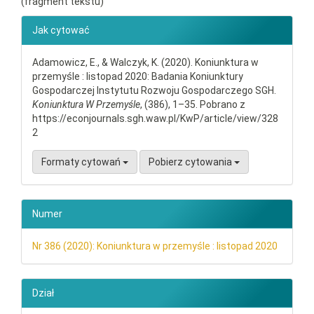
(fragment tekstu)
##plugins.themes.bootstrap3.ar
Jak cytować
Adamowicz, E., & Walczyk, K. (2020). Koniunktura w
przemyśle : listopad 2020: Badania Koniunktury
Gospodarczej Instytutu Rozwoju Gospodarczego SGH.
Koniunktura W Przemyśle
, (386), 1–35. Pobrano z
https://econjournals.sgh.waw.pl/KwP/article/view/328
2
Formaty cytowań
Pobierz cytowania
Numer
Nr 386 (2020): Koniunktura w przemyśle : listopad 2020
Dział