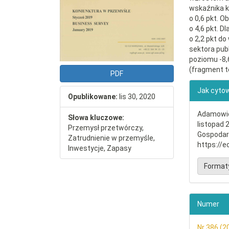
wskaźnika k
o 0,6 pkt. O
o 4,6 pkt. 
o 2,2 pkt do
sektora pub
poziomu -8,
(fragment t
PDF
##plu
Jak cyto
Opublikowane:
lis 30, 2020
Adamowicz
Słowa kluczowe:
listopad 
Przemysł przetwórczy,
Gospodar
Zatrudnienie w przemyśle,
https://e
Inwestycje, Zapasy
Format
Numer
Nr 386 (2