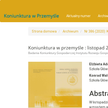
##plugins.themes.bootstrap3.accessible_menu.main_navigat
##plugins.themes.bootstrap3.accessible_menu.main_conten
##plugins.themes.bootstrap3.accessible_menu.sidebar##
Koniunktura w Przemyśle
Aktualny numer
Archi
Strona domowa
Archiwum
Nr 386 (2020): 
Koniunktura w przemyśle : listopad 
Badania Koniunktury Gospodarczej Instytutu Rozwoju Gos
##plugins.themes.bootst
##plu
Elżbieta A
Szkoła Głó
Konrad Wal
Szkoła Głó
Abstr
W listopadz
wzrostem a