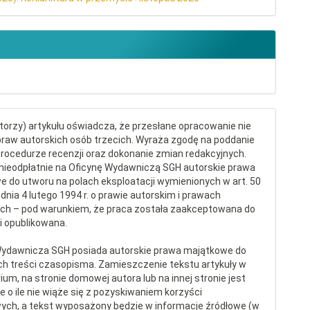
torzy) artykułu oświadcza, że przesłane opracowanie nie
raw autorskich osób trzecich. Wyraża zgodę na poddanie
procedurze recenzji oraz dokonanie zmian redakcyjnych.
nieodpłatnie na Oficynę Wydawniczą SGH autorskie prawa
 do utworu na polach eksploatacji wymienionych w art. 50
dnia 4 lutego 1994 r. o prawie autorskim i prawach
ch – pod warunkiem, że praca została zaakceptowana do
 i opublikowana.
Wydawnicza SGH posiada autorskie prawa majątkowe do
ch treści czasopisma. Zamieszczenie tekstu artykuły w
ium, na stronie domowej autora lub na innej stronie jest
 o ile nie wiąże się z pozyskiwaniem korzyści
ych, a tekst wyposażony będzie w informacje źródłowe (w