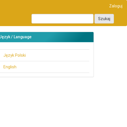
Zaloguj
Szukaj
Język / Language
Język Polski
English
main##