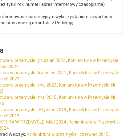
eż tytuł, rok, numer i adres internetowy czasopisma).
interesowane komercyjnym wykorzystaniem zawartości
ma proszone są o kontakt z Redakcją.
ra
ktura w przemyśle: grudzień 2024
,
Koniunktura w Przemyśle:
dzień 2024
ktura w przemyśle : kwiecień 2021
,
Koniunktura w Przemyśle:
ecień 2021
ktura w przemyśle : maj 2023
,
Koniunktura w Przemyśle: Nr
23
ktura w przemyśle : maj 2015
,
Koniunktura w Przemyśle: Nr
015
ktura w przemyśle - Styczeń 2019
,
Koniunktura w Przemyśle:
yczeń 2019
NKTURA W PRZEMYŚLE: MAJ 2024
,
Koniunktura w Przemyśle:
 2024
nrad Walczyk,
Koniunktura w przemyśle : czerwiec 2015
,