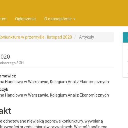
ion##
t##
wum
Ogłoszenia
O czasopiśmie
Koniunktura w przemyśle : listopad 2020
Artykuły
2020
podarczego SGH
rap3.article.sidebar##
gins.themes.bootstrap3.article.
damowicz
wna Handlowa w Warszawie, Kolegium Analiz Ekonomicznych
czyk
wna Handlowa w Warszawie, Kolegium Analiz Ekonomicznych
akt
ie odnotowano niewielką poprawę koniunktury, wywołaną
ktywności przedsiębiorstw prywatnych. Wartość ogólnego