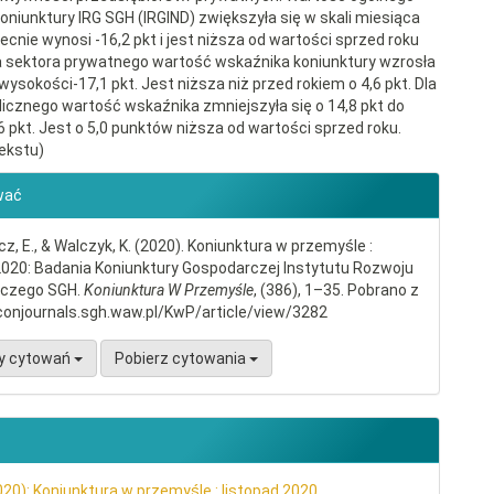
oniunktury IRG SGH (IRGIND) zwiększyła się w skali miesiąca
becnie wynosi -16,2 pkt i jest niższa od wartości sprzed roku
Dla sektora prywatnego wartość wskaźnika koniunktury wzrosła
 wysokości-17,1 pkt. Jest niższa niż przed rokiem o 4,6 pkt. Dla
licznego wartość wskaźnika zmniejszyła się o 14,8 pkt do
6 pkt. Jest o 5,0 punktów niższa od wartości sprzed roku.
ekstu)
gins.themes.bootstrap3.article.d
wać
, E., & Walczyk, K. (2020). Koniunktura w przemyśle :
2020: Badania Koniunktury Gospodarczej Instytutu Rozwoju
czego SGH.
Koniunktura W Przemyśle
, (386), 1–35. Pobrano z
conjournals.sgh.waw.pl/KwP/article/view/3282
y cytowań
Pobierz cytowania
020): Koniunktura w przemyśle : listopad 2020