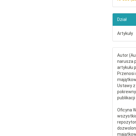
Dział
Artykuły
Autor (Au
narusza p
artykułu 
Przenosi 
majątkowe
Ustawy z 
pokrewny
publikacji
Oficyna 
wszystki
repozytor
dozwolone
majątkow