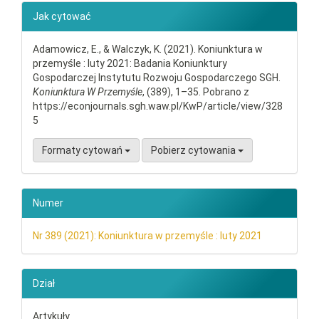
##plugins.themes.bootstrap3.ar
Jak cytować
Adamowicz, E., & Walczyk, K. (2021). Koniunktura w
przemyśle : luty 2021: Badania Koniunktury
Gospodarczej Instytutu Rozwoju Gospodarczego SGH.
Koniunktura W Przemyśle
, (389), 1–35. Pobrano z
https://econjournals.sgh.waw.pl/KwP/article/view/328
5
Formaty cytowań
Pobierz cytowania
Numer
Nr 389 (2021): Koniunktura w przemyśle : luty 2021
Dział
Artykuły