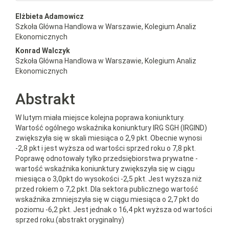
##plugins.themes.bootstrap3.a
Elżbieta Adamowicz
Szkoła Główna Handlowa w Warszawie, Kolegium Analiz
Ekonomicznych
Konrad Walczyk
Szkoła Główna Handlowa w Warszawie, Kolegium Analiz
Ekonomicznych
Abstrakt
W lutym miała miejsce kolejna poprawa koniunktury.
Wartość ogólnego wskaźnika koniunktury IRG SGH (IRGIND)
zwiększyła się w skali miesiąca o 2,9 pkt. Obecnie wynosi
-2,8 pkt i jest wyższa od wartości sprzed roku o 7,8 pkt.
Poprawę odnotowały tylko przedsiębiorstwa prywatne -
wartość wskaźnika koniunktury zwiększyła się w ciągu
miesiąca o 3,0pkt do wysokości -2,5 pkt. Jest wyższa niż
przed rokiem o 7,2 pkt. Dla sektora publicznego wartość
wskaźnika zmniejszyła się w ciągu miesiąca o 2,7 pkt do
poziomu -6,2 pkt. Jest jednak o 16,4 pkt wyższa od wartości
sprzed roku.(abstrakt oryginalny)