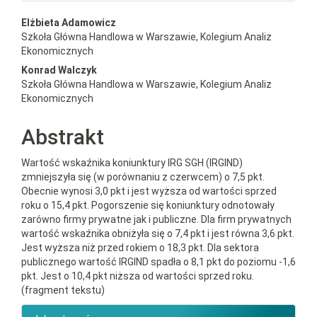
##plugins.themes.bootstrap3.a
Elżbieta Adamowicz
Szkoła Główna Handlowa w Warszawie, Kolegium Analiz
Ekonomicznych
Konrad Walczyk
Szkoła Główna Handlowa w Warszawie, Kolegium Analiz
Ekonomicznych
Abstrakt
Wartość wskaźnika koniunktury IRG SGH (IRGIND)
zmniejszyła się (w porównaniu z czerwcem) o 7,5 pkt.
Obecnie wynosi 3,0 pkt i jest wyższa od wartości sprzed
roku o 15,4 pkt. Pogorszenie się koniunktury odnotowały
zarówno firmy prywatne jak i publiczne. Dla firm prywatnych
wartość wskaźnika obniżyła się o 7,4 pkt i jest równa 3,6 pkt.
Jest wyższa niż przed rokiem o 18,3 pkt. Dla sektora
publicznego wartość IRGIND spadła o 8,1 pkt do poziomu -1,6
pkt. Jest o 10,4 pkt niższa od wartości sprzed roku.
(fragment tekstu)
##plugins.themes.bootstrap3.ar