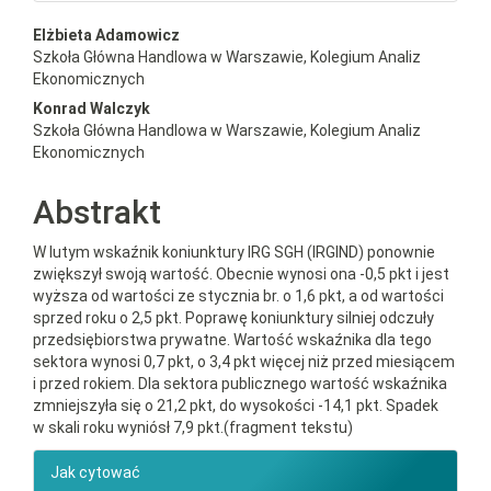
##plugins.themes.bootstrap3.a
Elżbieta Adamowicz
Szkoła Główna Handlowa w Warszawie, Kolegium Analiz
Ekonomicznych
Konrad Walczyk
Szkoła Główna Handlowa w Warszawie, Kolegium Analiz
Ekonomicznych
Abstrakt
W lutym wskaźnik koniunktury IRG SGH (IRGIND) ponownie
zwiększył swoją wartość. Obecnie wynosi ona -0,5 pkt i jest
wyższa od wartości ze stycznia br. o 1,6 pkt, a od wartości
sprzed roku o 2,5 pkt. Poprawę koniunktury silniej odczuły
przedsiębiorstwa prywatne. Wartość wskaźnika dla tego
sektora wynosi 0,7 pkt, o 3,4 pkt więcej niż przed miesiącem
i przed rokiem. Dla sektora publicznego wartość wskaźnika
zmniejszyła się o 21,2 pkt, do wysokości -14,1 pkt. Spadek
w skali roku wyniósł 7,9 pkt.(fragment tekstu)
##plugins.themes.bootstrap3.ar
Jak cytować