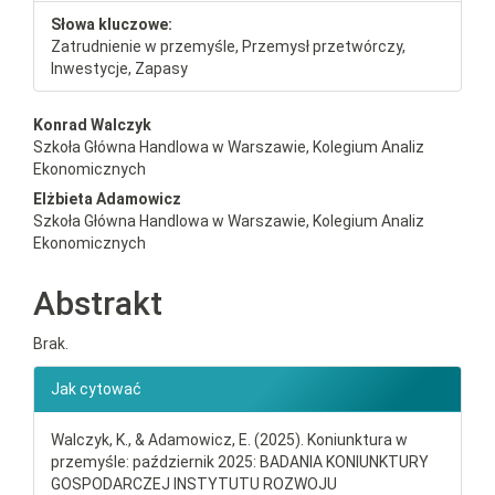
Słowa kluczowe:
Zatrudnienie w przemyśle, Przemysł przetwórczy,
Inwestycje, Zapasy
##plugins.themes.bootstrap3.a
Konrad Walczyk
Szkoła Główna Handlowa w Warszawie, Kolegium Analiz
Ekonomicznych
Elżbieta Adamowicz
Szkoła Główna Handlowa w Warszawie, Kolegium Analiz
Ekonomicznych
Abstrakt
Brak.
##plugins.themes.bootstrap3.ar
Jak cytować
Walczyk, K., & Adamowicz, E. (2025). Koniunktura w
przemyśle: październik 2025: BADANIA KONIUNKTURY
GOSPODARCZEJ INSTYTUTU ROZWOJU